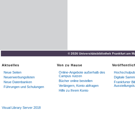
© 2026 Universitätsbibliothek Frankfurt am M
Aktuelles
Von zu Hause
Veröffentli
Neue Seiten
Online-Angebote außerhalb des
Hochschulpubl
Campus nutzen
Neuerwerbungslisten
Digitale Samm
Bücher online bestellen
Neue Datenbanken
Frankfurter Bi
Verlängern, Konto abfragen
Ausstellungsk
Führungen und Schulungen
Hilfe zu Ihrem Konto
Visual Library Server 2018