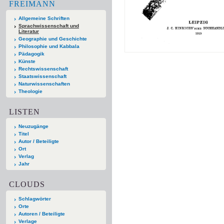
FREIMANN
Allgemeine Schriften
Sprachwissenschaft und
Literatur
Geographie und Geschichte
Philosophie und Kabbala
Pädagogik
Künste
Rechtswissenschaft
Staatswissenschaft
Naturwissenschaften
Theologie
LISTEN
Neuzugänge
Titel
Autor / Beteiligte
Ort
Verlag
Jahr
CLOUDS
Schlagwörter
Orte
Autoren / Beteiligte
Verlage