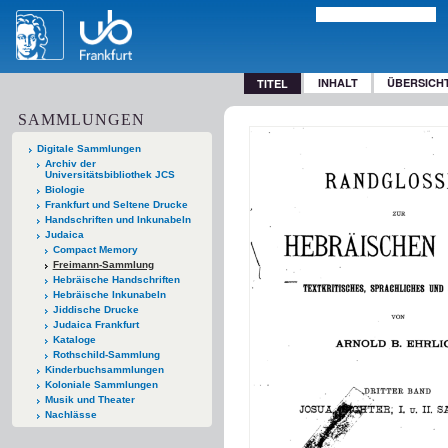
INHALT
ÜBERSICH
TITEL
SAMMLUNGEN
Digitale Sammlungen
Archiv der
Universitätsbibliothek JCS
Biologie
Frankfurt und Seltene Drucke
Handschriften und Inkunabeln
Judaica
Compact Memory
Freimann-Sammlung
Hebräische Handschriften
Hebräische Inkunabeln
Jiddische Drucke
Judaica Frankfurt
Kataloge
Rothschild-Sammlung
Kinderbuchsammlungen
Koloniale Sammlungen
Musik und Theater
Nachlässe