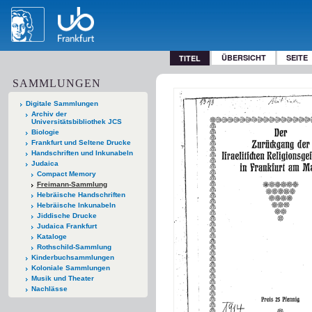
ÜBERSICHT
SEITE
TITEL
SAMMLUNGEN
Digitale Sammlungen
Archiv der
Universitätsbibliothek JCS
Biologie
Frankfurt und Seltene Drucke
Handschriften und Inkunabeln
Judaica
Compact Memory
Freimann-Sammlung
Hebräische Handschriften
Hebräische Inkunabeln
Jiddische Drucke
Judaica Frankfurt
Kataloge
Rothschild-Sammlung
Kinderbuchsammlungen
Koloniale Sammlungen
Musik und Theater
Nachlässe