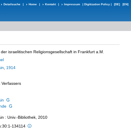
Detailsuche
|
Home
|
Kontakt
|
Impressum
|
Digitization Policy
|
[DE]
[EN]
er israelitischen Religionsgesellschaft in Frankfurt a.M.
el
in
,
1914
s Verfassers
in
nde
n : Univ.-Bibliothek, 2010
is:30:1-134114