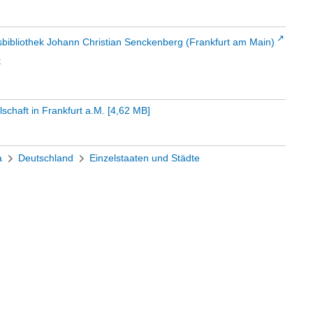
sbibliothek Johann Christian Senckenberg (Frankfurt am Main)
t
schaft in Frankfurt a.M.
[
4,62 MB
]
a
Deutschland
Einzelstaaten und Städte