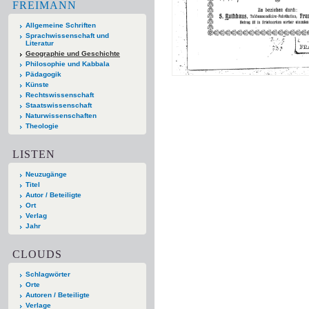
FREIMANN
Allgemeine Schriften
Sprachwissenschaft und
Literatur
Geographie und Geschichte
Philosophie und Kabbala
Pädagogik
Künste
Rechtswissenschaft
Staatswissenschaft
Naturwissenschaften
Theologie
LISTEN
Neuzugänge
Titel
Autor / Beteiligte
Ort
Verlag
Jahr
CLOUDS
Schlagwörter
Orte
Autoren / Beteiligte
Verlage