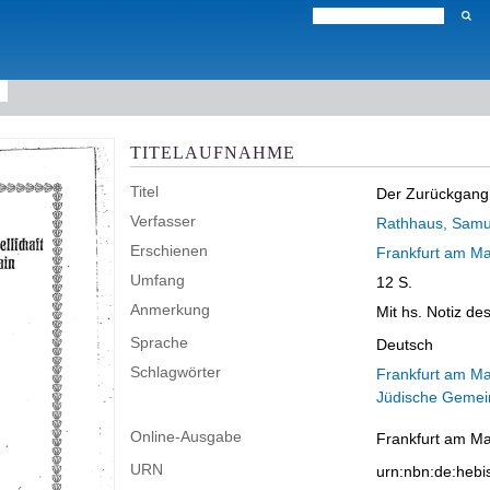
TITELAUFNAHME
Titel
Der Zurückgang d
Verfasser
Rathhaus, Samu
Erschienen
Frankfurt am Ma
Umfang
12 S.
Anmerkung
Mit hs. Notiz de
Sprache
Deutsch
Schlagwörter
Frankfurt am Ma
Jüdische Gemei
Online-Ausgabe
Frankfurt am Mai
URN
urn:nbn:de:heb