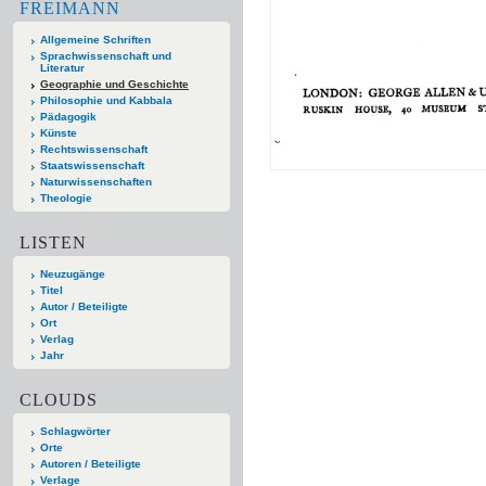
FREIMANN
Allgemeine Schriften
Sprachwissenschaft und
Literatur
Geographie und Geschichte
Philosophie und Kabbala
Pädagogik
Künste
Rechtswissenschaft
Staatswissenschaft
Naturwissenschaften
Theologie
LISTEN
Neuzugänge
Titel
Autor / Beteiligte
Ort
Verlag
Jahr
CLOUDS
Schlagwörter
Orte
Autoren / Beteiligte
Verlage