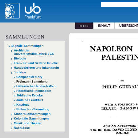
INHALT
ÜBERSICH
TITEL
SAMMLUNGEN
Digitale Sammlungen
Archiv der
Universitätsbibliothek JCS
Biologie
Frankfurt und Seltene Drucke
Handschriften und Inkunabeln
Judaica
Compact Memory
Freimann-Sammlung
Hebräische Handschriften
Hebräische Inkunabeln
Jiddische Drucke
Judaica Frankfurt
Kataloge
Rothschild-Sammlung
Kinderbuchsammlungen
Koloniale Sammlungen
Musik und Theater
Nachlässe