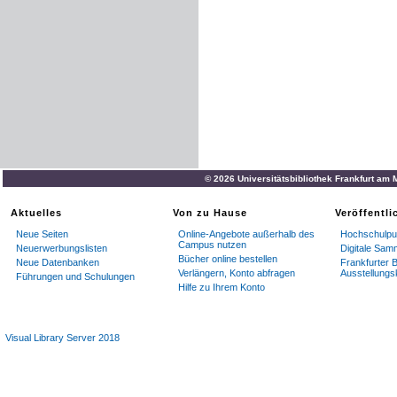
© 2026 Universitätsbibliothek Frankfurt am
Aktuelles
Von zu Hause
Veröffentl
Neue Seiten
Online-Angebote außerhalb des
Hochschulpub
Campus nutzen
Neuerwerbungslisten
Digitale Sam
Bücher online bestellen
Neue Datenbanken
Frankfurter B
Verlängern, Konto abfragen
Ausstellungs
Führungen und Schulungen
Hilfe zu Ihrem Konto
Visual Library Server 2018