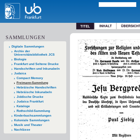
INHALT
ÜBERSICH
TITEL
SAMMLUNGEN
Digitale Sammlungen
Archiv der
Universitätsbibliothek JCS
Biologie
Frankfurt und Seltene Drucke
Handschriften und Inkunabeln
Judaica
Compact Memory
Freimann-Sammlung
Hebräische Handschriften
Hebräische Inkunabeln
Jiddische Drucke
Judaica Frankfurt
Kataloge
Rothschild-Sammlung
Kinderbuchsammlungen
Koloniale Sammlungen
Musik und Theater
Nachlässe