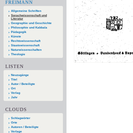
FREIMANN
Allgemeine Schriften
Sprachwissenschaft und
Literatur
Geographie und Geschichte
Philosophie und Kabbala
Pädagogik
Künste
Rechtswissenschaft
Staatswissenschaft
Naturwissenschaften
Theologie
LISTEN
Neuzugänge
Titel
Autor / Beteiligte
Ort
Verlag
Jahr
CLOUDS
Schlagwörter
Orte
Autoren / Beteiligte
Verlage