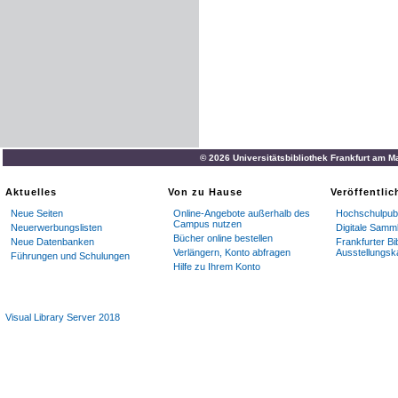
© 2026 Universitätsbibliothek Frankfurt am M
Aktuelles
Von zu Hause
Veröffentli
Neue Seiten
Online-Angebote außerhalb des
Hochschulpubl
Campus nutzen
Neuerwerbungslisten
Digitale Samm
Bücher online bestellen
Neue Datenbanken
Frankfurter Bi
Verlängern, Konto abfragen
Ausstellungsk
Führungen und Schulungen
Hilfe zu Ihrem Konto
Visual Library Server 2018