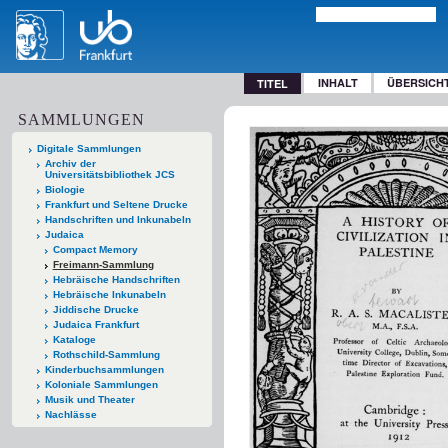
INHALT
ÜBERSICH
TITEL
SAMMLUNGEN
Digitale Sammlungen
Archiv der
Universitätsbibliothek JCS
Biologie
Frankfurt und Seltene Drucke
Handschriften und Inkunabeln
Judaica
Compact Memory
Freimann-Sammlung
Hebräische Handschriften
Hebräische Inkunabeln
Jiddische Drucke
Judaica Frankfurt
Kataloge
Rothschild-Sammlung
Kinderbuchsammlungen
Koloniale Sammlungen
Musik und Theater
Nachlässe