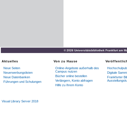
© 2026 Universitätsbibliothek Frankfurt am M
Aktuelles
Von zu Hause
Veröffentli
Neue Seiten
Online-Angebote außerhalb des
Hochschulpubl
Campus nutzen
Neuerwerbungslisten
Digitale Samm
Bücher online bestellen
Neue Datenbanken
Frankfurter Bi
Verlängern, Konto abfragen
Ausstellungsk
Führungen und Schulungen
Hilfe zu Ihrem Konto
Visual Library Server 2018