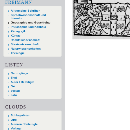
FREIMANN
Allgemeine Schriften
Sprachwissenschaft und
Literatur
Geographie und Geschichte
Philosophie und Kabbala
Pädagogik
Künste
Rechtswissenschaft
Staatswissenschaft
Naturwissenschaften
Theologie
LISTEN
Neuzugänge
Titel
Autor / Beteiligte
Ort
Verlag
Jahr
CLOUDS
Schlagwörter
Orte
Autoren / Beteiligte
Verlage