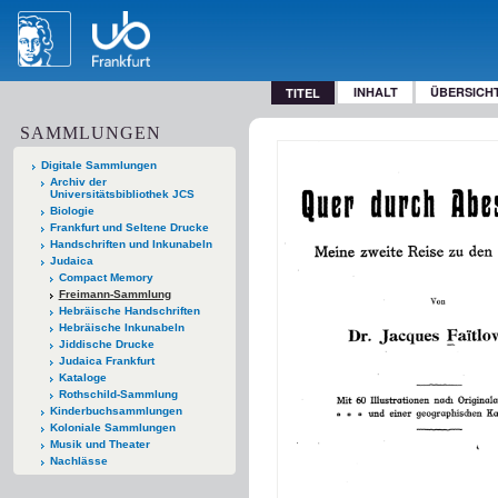
INHALT
ÜBERSICH
TITEL
SAMMLUNGEN
Digitale Sammlungen
Archiv der
Universitätsbibliothek JCS
Biologie
Frankfurt und Seltene Drucke
Handschriften und Inkunabeln
Judaica
Compact Memory
Freimann-Sammlung
Hebräische Handschriften
Hebräische Inkunabeln
Jiddische Drucke
Judaica Frankfurt
Kataloge
Rothschild-Sammlung
Kinderbuchsammlungen
Koloniale Sammlungen
Musik und Theater
Nachlässe