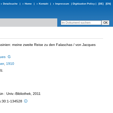
Detailsuche
|
Home
|
Kontakt
|
Impressum
|
Digitization Policy
|
[DE]
[EN]
sinien: meine zweite Reise zu den Falaschas
/ von Jacques
ques
uer
,
1910
Kt.
n : Univ.-Bibliothek, 2011
is:30:1-134528