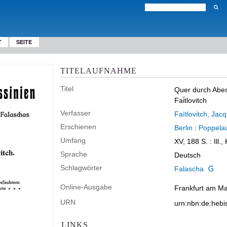
T
SEITE
TITELAUFNAHME
Titel
Quer durch Abes
Fai͏̈tlovitch
Verfasser
Faïtlovitch, Jac
Erschienen
Berlin
:
Poppela
Umfang
XV, 188 S.
: Ill., 
Sprache
Deutsch
Schlagwörter
Falascha
Online-Ausgabe
Frankfurt am Mai
URN
urn:nbn:de:heb
LINKS