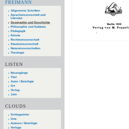
FREIMANN
Allgemeine Schriften
Sprachwissenschaft und
Literatur
Geographie und Geschichte
Philosophie und Kabbala
Pädagogik
Künste
Rechtswissenschaft
Staatswissenschaft
Naturwissenschaften
Theologie
LISTEN
Neuzugänge
Titel
Autor / Beteiligte
Ort
Verlag
Jahr
CLOUDS
Schlagwörter
Orte
Autoren / Beteiligte
Verlage