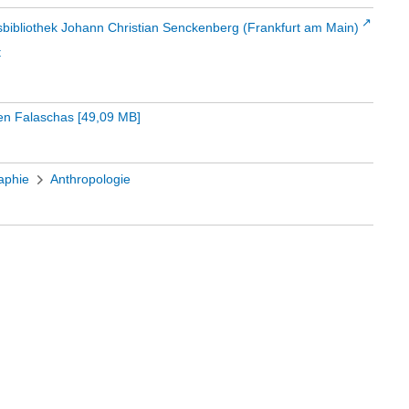
sbibliothek Johann Christian Senckenberg (Frankfurt am Main)
t
den Falaschas
[
49,09 MB
]
aphie
Anthropologie