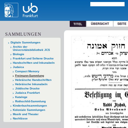
ÜBERSICHT
SEITE
TITEL
SAMMLUNGEN
Digitale Sammlungen
Archiv der
Universitätsbibliothek JCS
Biologie
Frankfurt und Seltene Drucke
Handschriften und Inkunabeln
Judaica
Compact Memory
Freimann-Sammlung
Hebräische Handschriften
Hebräische Inkunabeln
Jiddische Drucke
Judaica Frankfurt
Kataloge
Rothschild-Sammlung
Kinderbuchsammlungen
Koloniale Sammlungen
Musik und Theater
Nachlässe