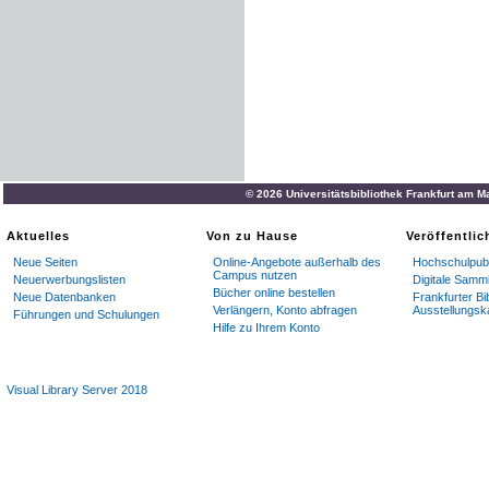
© 2026 Universitätsbibliothek Frankfurt am M
Aktuelles
Von zu Hause
Veröffentli
Neue Seiten
Online-Angebote außerhalb des
Hochschulpubl
Campus nutzen
Neuerwerbungslisten
Digitale Samm
Bücher online bestellen
Neue Datenbanken
Frankfurter Bi
Verlängern, Konto abfragen
Ausstellungsk
Führungen und Schulungen
Hilfe zu Ihrem Konto
Visual Library Server 2018