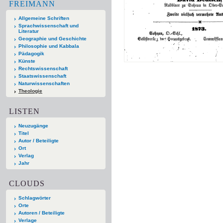
FREIMANN
Allgemeine Schriften
Sprachwissenschaft und
Literatur
Geographie und Geschichte
Philosophie und Kabbala
Pädagogik
Künste
Rechtswissenschaft
Staatswissenschaft
Naturwissenschaften
Theologie
LISTEN
Neuzugänge
Titel
Autor / Beteiligte
Ort
Verlag
Jahr
CLOUDS
Schlagwörter
Orte
Autoren / Beteiligte
Verlage