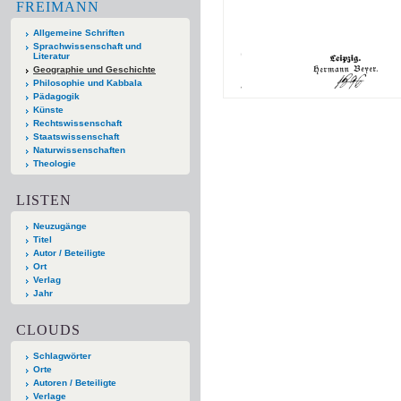
FREIMANN
Allgemeine Schriften
Sprachwissenschaft und
Literatur
Geographie und Geschichte
Philosophie und Kabbala
Pädagogik
Künste
Rechtswissenschaft
Staatswissenschaft
Naturwissenschaften
Theologie
LISTEN
Neuzugänge
Titel
Autor / Beteiligte
Ort
Verlag
Jahr
CLOUDS
Schlagwörter
Orte
Autoren / Beteiligte
Verlage