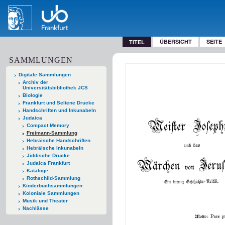
ÜBERSICHT
SEITE
TITEL
SAMMLUNGEN
Digitale Sammlungen
Archiv der
Universitätsbibliothek JCS
Biologie
Frankfurt und Seltene Drucke
Handschriften und Inkunabeln
Judaica
Compact Memory
Freimann-Sammlung
Hebräische Handschriften
Hebräische Inkunabeln
Jiddische Drucke
Judaica Frankfurt
Kataloge
Rothschild-Sammlung
Kinderbuchsammlungen
Koloniale Sammlungen
Musik und Theater
Nachlässe