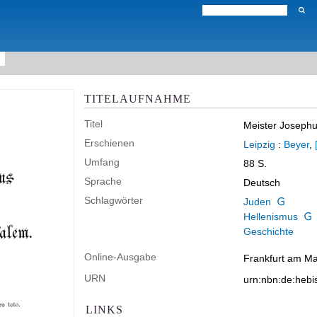
TITELAUFNAHME
Titel
Meister Joseph
Erschienen
Leipzig
:
Beyer
,
Umfang
88 S.
Sprache
Deutsch
Schlagwörter
Juden
Hellenismus
Geschichte
Online-Ausgabe
Frankfurt am Mai
URN
urn:nbn:de:heb
LINKS