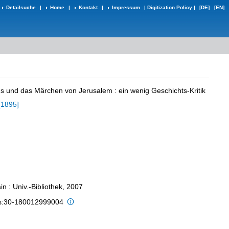
Detailsuche
|
Home
|
Kontakt
|
Impressum
|
Digitization Policy
|
[DE]
[EN]
us und das Märchen von Jerusalem
:
ein wenig Geschichts-Kritik
[1895]
n : Univ.-Bibliothek, 2007
is:30-180012999004