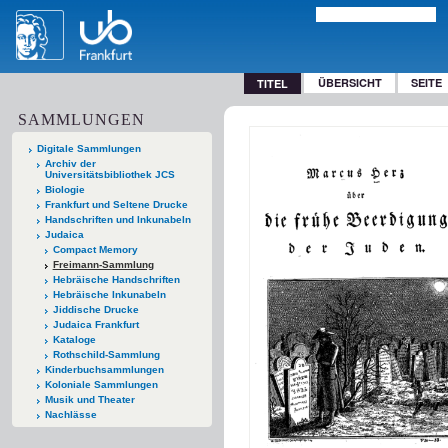
ÜBERSICHT
SEITE
TITEL
SAMMLUNGEN
Digitale Sammlungen
Archiv der
Universitätsbibliothek JCS
Biologie
Frankfurt und Seltene Drucke
Handschriften und Inkunabeln
Judaica
Compact Memory
Freimann-Sammlung
Hebräische Handschriften
Hebräische Inkunabeln
Jiddische Drucke
Judaica Frankfurt
Kataloge
Rothschild-Sammlung
Kinderbuchsammlungen
Koloniale Sammlungen
Musik und Theater
Nachlässe