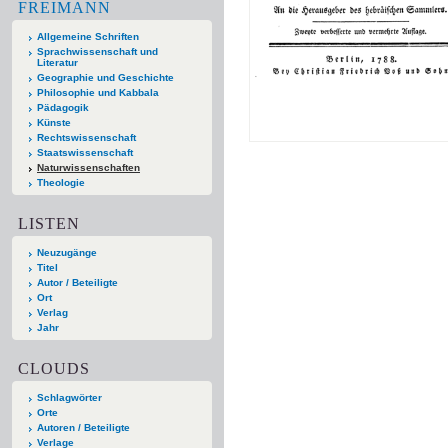
FREIMANN
Allgemeine Schriften
Sprachwissenschaft und
Literatur
Geographie und Geschichte
Philosophie und Kabbala
Pädagogik
Künste
Rechtswissenschaft
Staatswissenschaft
Naturwissenschaften
Theologie
LISTEN
Neuzugänge
Titel
Autor / Beteiligte
Ort
Verlag
Jahr
CLOUDS
Schlagwörter
Orte
Autoren / Beteiligte
Verlage