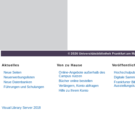
© 2026 Universitätsbibliothek Frankfurt am M
Aktuelles
Von zu Hause
Veröffentli
Neue Seiten
Online-Angebote außerhalb des
Hochschulpubl
Campus nutzen
Neuerwerbungslisten
Digitale Samm
Bücher online bestellen
Neue Datenbanken
Frankfurter Bi
Verlängern, Konto abfragen
Ausstellungsk
Führungen und Schulungen
Hilfe zu Ihrem Konto
Visual Library Server 2018