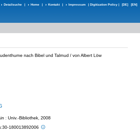
Detailsuche
|
Home
|
Kontakt
|
Impressum
|
Digitization Policy
|
[DE]
[EN]
Judenthume nach Bibel und Talmud
/ von Albert Löw
n : Univ.-Bibliothek, 2008
is:30-180013892006