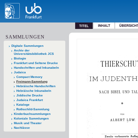
INHALT
ÜBERSICH
TITEL
SAMMLUNGEN
Digitale Sammlungen
Archiv der
Universitätsbibliothek JCS
Biologie
Frankfurt und Seltene Drucke
Handschriften und Inkunabeln
Judaica
Compact Memory
Freimann-Sammlung
Hebräische Handschriften
Hebräische Inkunabeln
Jiddische Drucke
Judaica Frankfurt
Kataloge
Rothschild-Sammlung
Kinderbuchsammlungen
Koloniale Sammlungen
Musik und Theater
Nachlässe