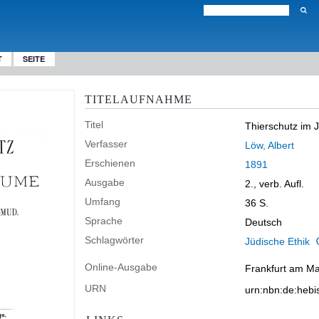
T
SEITE
TITELAUFNAHME
Titel
Thierschutz im 
Verfasser
Löw, Albert
Erschienen
1891
Ausgabe
2., verb. Aufl.
Umfang
36 S.
Sprache
Deutsch
Schlagwörter
Jüdische Ethik
Online-Ausgabe
Frankfurt am Mai
URN
urn:nbn:de:heb