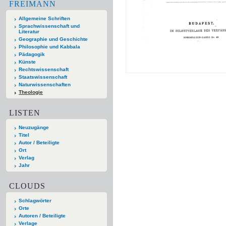
FREIMANN
Allgemeine Schriften
Sprachwissenschaft und
Literatur
Geographie und Geschichte
Philosophie und Kabbala
Pädagogik
Künste
Rechtswissenschaft
Staatswissenschaft
Naturwissenschaften
Theologie
LISTEN
Neuzugänge
Titel
Autor / Beteiligte
Ort
Verlag
Jahr
CLOUDS
Schlagwörter
Orte
Autoren / Beteiligte
Verlage