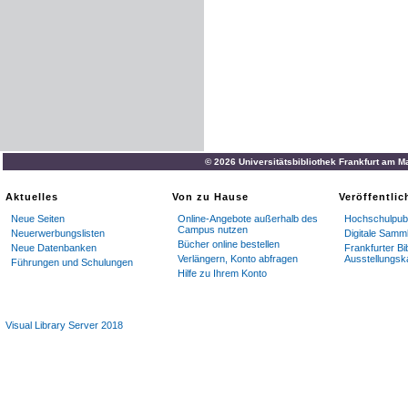
© 2026 Universitätsbibliothek Frankfurt am M
Aktuelles
Von zu Hause
Veröffentli
Neue Seiten
Online-Angebote außerhalb des
Hochschulpubl
Campus nutzen
Neuerwerbungslisten
Digitale Samm
Bücher online bestellen
Neue Datenbanken
Frankfurter Bi
Verlängern, Konto abfragen
Ausstellungsk
Führungen und Schulungen
Hilfe zu Ihrem Konto
Visual Library Server 2018