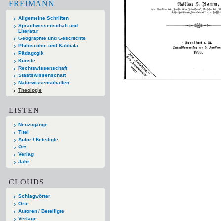
FREIMANN
Allgemeine Schriften
Sprachwissenschaft und
Literatur
Geographie und Geschichte
Philosophie und Kabbala
Pädagogik
Künste
Rechtswissenschaft
Staatswissenschaft
Naturwissenschaften
Theologie
LISTEN
Neuzugänge
Titel
Autor / Beteiligte
Ort
Verlag
Jahr
CLOUDS
Schlagwörter
Orte
Autoren / Beteiligte
Verlage