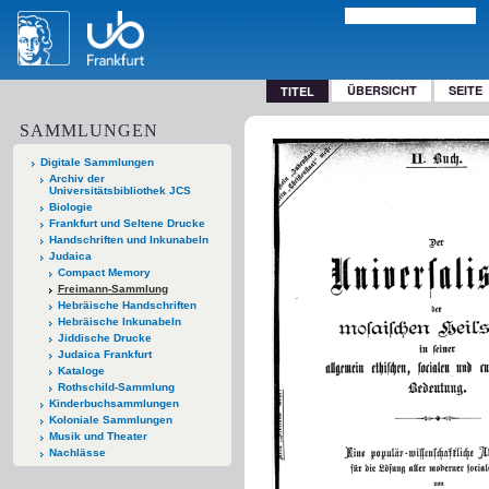
ÜBERSICHT
SEITE
TITEL
SAMMLUNGEN
Digitale Sammlungen
Archiv der
Universitätsbibliothek JCS
Biologie
Frankfurt und Seltene Drucke
Handschriften und Inkunabeln
Judaica
Compact Memory
Freimann-Sammlung
Hebräische Handschriften
Hebräische Inkunabeln
Jiddische Drucke
Judaica Frankfurt
Kataloge
Rothschild-Sammlung
Kinderbuchsammlungen
Koloniale Sammlungen
Musik und Theater
Nachlässe