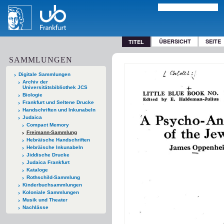
ÜBERSICHT
SEITE
TITEL
SAMMLUNGEN
Digitale Sammlungen
Archiv der
Universitätsbibliothek JCS
Biologie
Frankfurt und Seltene Drucke
Handschriften und Inkunabeln
Judaica
Compact Memory
Freimann-Sammlung
Hebräische Handschriften
Hebräische Inkunabeln
Jiddische Drucke
Judaica Frankfurt
Kataloge
Rothschild-Sammlung
Kinderbuchsammlungen
Koloniale Sammlungen
Musik und Theater
Nachlässe