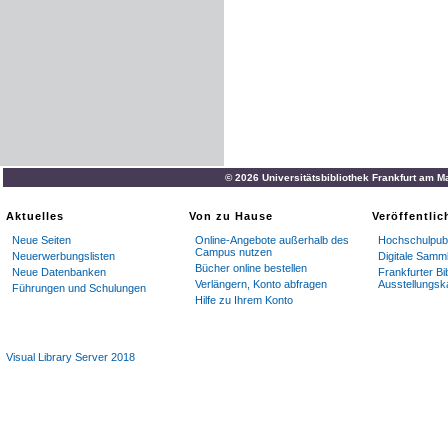
© 2026 Universitätsbibliothek Frankfurt am M
Aktuelles
Von zu Hause
Veröffentli
Neue Seiten
Online-Angebote außerhalb des
Hochschulpubl
Campus nutzen
Neuerwerbungslisten
Digitale Samm
Bücher online bestellen
Neue Datenbanken
Frankfurter Bi
Verlängern, Konto abfragen
Ausstellungsk
Führungen und Schulungen
Hilfe zu Ihrem Konto
Visual Library Server 2018