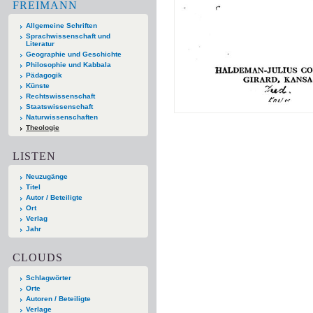
FREIMANN
Allgemeine Schriften
Sprachwissenschaft und
Literatur
Geographie und Geschichte
Philosophie und Kabbala
Pädagogik
Künste
Rechtswissenschaft
Staatswissenschaft
Naturwissenschaften
Theologie
LISTEN
Neuzugänge
Titel
Autor / Beteiligte
Ort
Verlag
Jahr
CLOUDS
Schlagwörter
Orte
Autoren / Beteiligte
Verlage