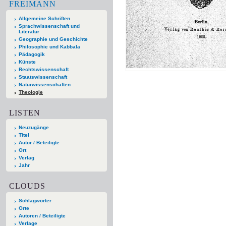
FREIMANN
Allgemeine Schriften
Sprachwissenschaft und
Literatur
Geographie und Geschichte
Philosophie und Kabbala
Pädagogik
Künste
Rechtswissenschaft
Staatswissenschaft
Naturwissenschaften
Theologie
LISTEN
Neuzugänge
Titel
Autor / Beteiligte
Ort
Verlag
Jahr
CLOUDS
Schlagwörter
Orte
Autoren / Beteiligte
Verlage