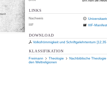
urn:nbn:de:heb
LINKS
Nachweis
Universitaet
IIIF
IIIF-Manifes
DOWNLOAD
Volksfrömmigkeit und Schriftgelehrtentum
[
12,35
KLASSIFIKATION
Freimann
Theologie
Nachbiblische Theologie
den Weltreligionen