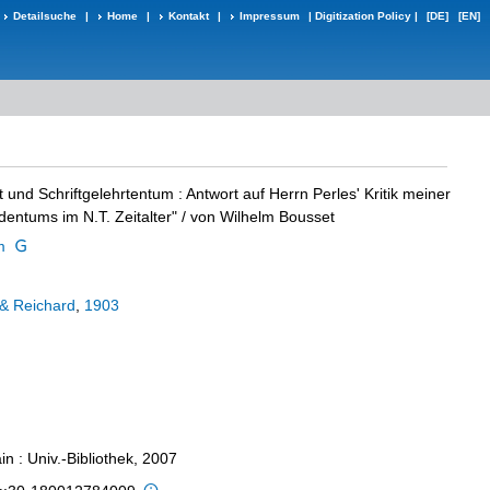
Detailsuche
|
Home
|
Kontakt
|
Impressum
|
Digitization Policy
|
[DE]
[EN]
t und Schriftgelehrtentum
:
Antwort auf Herrn Perles' Kritik meiner
dentums im N.T. Zeitalter"
/ von Wilhelm Bousset
m
& Reichard
,
1903
n : Univ.-Bibliothek, 2007