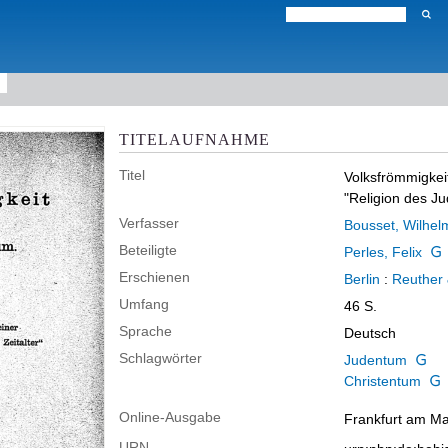
TITELAUFNAHME
Titel
Volksfrömmigkei
"Religion des Ju
Verfasser
Bousset, Wilhel
Beteiligte
Perles, Felix
Erschienen
Berlin
:
Reuther 
Umfang
46 S.
Sprache
Deutsch
Schlagwörter
Judentum
Christentum
Online-Ausgabe
Frankfurt am Mai
URN