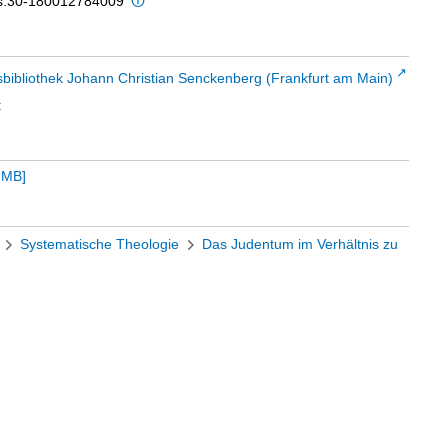
is:30-180012784009
sbibliothek Johann Christian Senckenberg (Frankfurt am Main)
t
 MB
]
Systematische Theologie
Das Judentum im Verhältnis zu