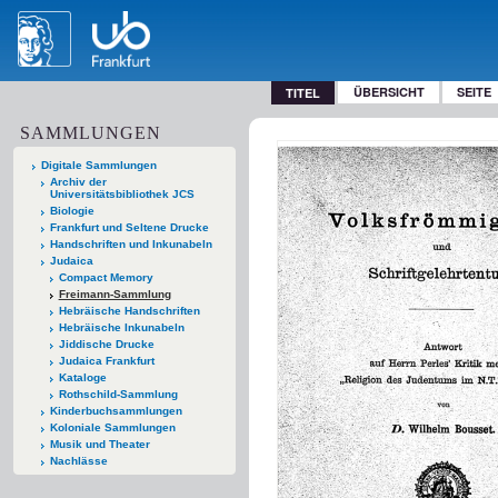
ÜBERSICHT
SEITE
TITEL
SAMMLUNGEN
Digitale Sammlungen
Archiv der
Universitätsbibliothek JCS
Biologie
Frankfurt und Seltene Drucke
Handschriften und Inkunabeln
Judaica
Compact Memory
Freimann-Sammlung
Hebräische Handschriften
Hebräische Inkunabeln
Jiddische Drucke
Judaica Frankfurt
Kataloge
Rothschild-Sammlung
Kinderbuchsammlungen
Koloniale Sammlungen
Musik und Theater
Nachlässe