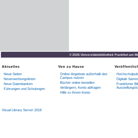
© 2026 Universitätsbibliothek Frankfurt am M
Aktuelles
Von zu Hause
Veröffentli
Neue Seiten
Online-Angebote außerhalb des
Hochschulpubl
Campus nutzen
Neuerwerbungslisten
Digitale Samm
Bücher online bestellen
Neue Datenbanken
Frankfurter Bi
Verlängern, Konto abfragen
Ausstellungsk
Führungen und Schulungen
Hilfe zu Ihrem Konto
Visual Library Server 2018