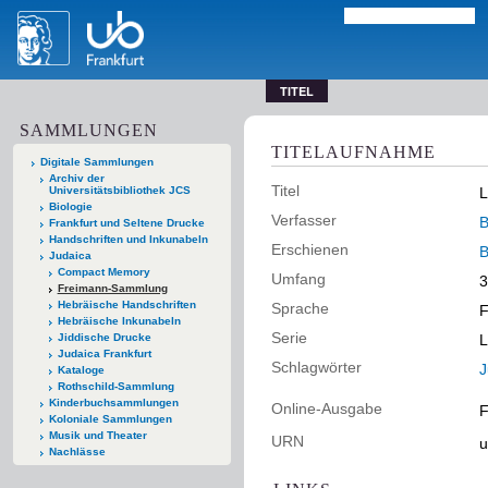
TITEL
SAMMLUNGEN
TITELAUFNAHME
Digitale Sammlungen
Archiv der
Titel
Universitätsbibliothek JCS
L
Biologie
Verfasser
B
Frankfurt und Seltene Drucke
Handschriften und Inkunabeln
Erschienen
B
Judaica
Compact Memory
Umfang
3
Freimann-Sammlung
Hebräische Handschriften
Sprache
F
Hebräische Inkunabeln
Serie
Jiddische Drucke
L
Judaica Frankfurt
Schlagwörter
J
Kataloge
Rothschild-Sammlung
Kinderbuchsammlungen
Online-Ausgabe
F
Koloniale Sammlungen
Musik und Theater
URN
u
Nachlässe