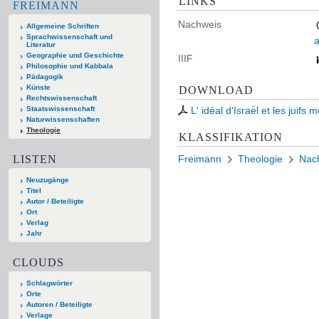
LINKS
FREIMANN
Nachweis
Allgemeine Schriften
Sprachwissenschaft und
Literatur
Geographie und Geschichte
IIIF
Philosophie und Kabbala
Pädagogik
Künste
DOWNLOAD
Rechtswissenschaft
Staatswissenschaft
L' idéal d'Israe͏̈l et les juifs
Naturwissenschaften
Theologie
KLASSIFIKATION
LISTEN
Freimann
Theologie
Nach
Neuzugänge
Titel
Autor / Beteiligte
Ort
Verlag
Jahr
CLOUDS
Schlagwörter
Orte
Autoren / Beteiligte
Verlage