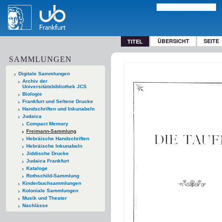
ÜBERSICHT
SEITE
TITEL
SAMMLUNGEN
Digitale Sammlungen
Archiv der
Universitätsbibliothek JCS
Biologie
Frankfurt und Seltene Drucke
Handschriften und Inkunabeln
Judaica
Compact Memory
Freimann-Sammlung
Hebräische Handschriften
Hebräische Inkunabeln
Jiddische Drucke
Judaica Frankfurt
Kataloge
Rothschild-Sammlung
Kinderbuchsammlungen
Koloniale Sammlungen
Musik und Theater
Nachlässe