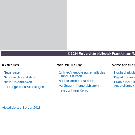
© 2026 Universitätsbibliothek Frankfurt am M
Aktuelles
Von zu Hause
Veröffentli
Neue Seiten
Online-Angebote außerhalb des
Hochschulpubl
Campus nutzen
Neuerwerbungslisten
Digitale Samm
Bücher online bestellen
Neue Datenbanken
Frankfurter Bi
Verlängern, Konto abfragen
Ausstellungsk
Führungen und Schulungen
Hilfe zu Ihrem Konto
Visual Library Server 2018