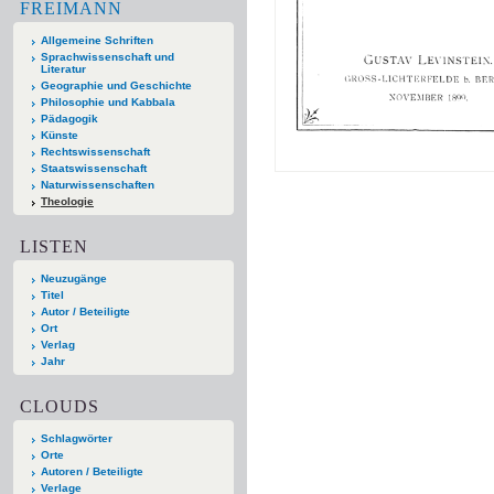
FREIMANN
Allgemeine Schriften
Sprachwissenschaft und
Literatur
Geographie und Geschichte
Philosophie und Kabbala
Pädagogik
Künste
Rechtswissenschaft
Staatswissenschaft
Naturwissenschaften
Theologie
LISTEN
Neuzugänge
Titel
Autor / Beteiligte
Ort
Verlag
Jahr
CLOUDS
Schlagwörter
Orte
Autoren / Beteiligte
Verlage