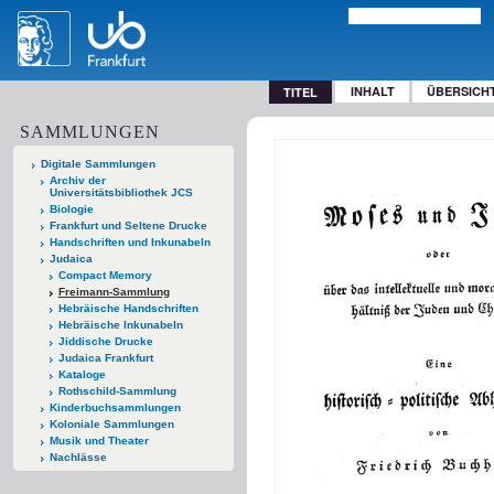
INHALT
ÜBERSICH
TITEL
SAMMLUNGEN
Digitale Sammlungen
Archiv der
Universitätsbibliothek JCS
Biologie
Frankfurt und Seltene Drucke
Handschriften und Inkunabeln
Judaica
Compact Memory
Freimann-Sammlung
Hebräische Handschriften
Hebräische Inkunabeln
Jiddische Drucke
Judaica Frankfurt
Kataloge
Rothschild-Sammlung
Kinderbuchsammlungen
Koloniale Sammlungen
Musik und Theater
Nachlässe