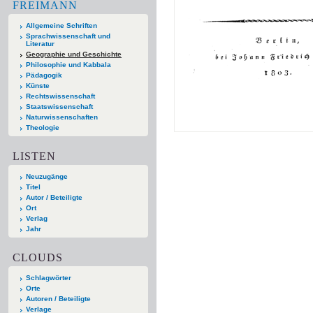
FREIMANN
Allgemeine Schriften
Sprachwissenschaft und
Literatur
Geographie und Geschichte
Philosophie und Kabbala
Pädagogik
Künste
Rechtswissenschaft
Staatswissenschaft
Naturwissenschaften
Theologie
LISTEN
Neuzugänge
Titel
Autor / Beteiligte
Ort
Verlag
Jahr
CLOUDS
Schlagwörter
Orte
Autoren / Beteiligte
Verlage