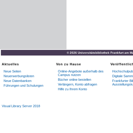
© 2026 Universitätsbibliothek Frankfurt am M
Aktuelles
Von zu Hause
Veröffentli
Neue Seiten
Online-Angebote außerhalb des
Hochschulpubl
Campus nutzen
Neuerwerbungslisten
Digitale Samm
Bücher online bestellen
Neue Datenbanken
Frankfurter Bi
Verlängern, Konto abfragen
Ausstellungsk
Führungen und Schulungen
Hilfe zu Ihrem Konto
Visual Library Server 2018