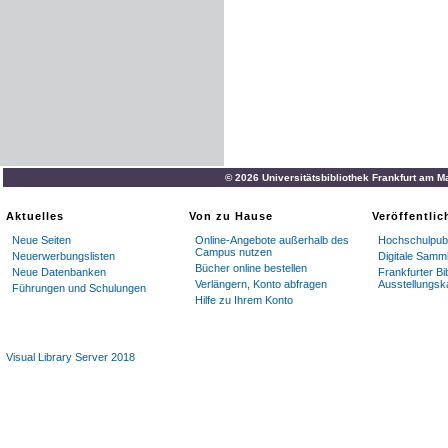
© 2026 Universitätsbibliothek Frankfurt am M
Aktuelles
Von zu Hause
Veröffentli
Neue Seiten
Online-Angebote außerhalb des
Hochschulpubl
Campus nutzen
Neuerwerbungslisten
Digitale Samm
Bücher online bestellen
Neue Datenbanken
Frankfurter Bi
Verlängern, Konto abfragen
Ausstellungsk
Führungen und Schulungen
Hilfe zu Ihrem Konto
Visual Library Server 2018