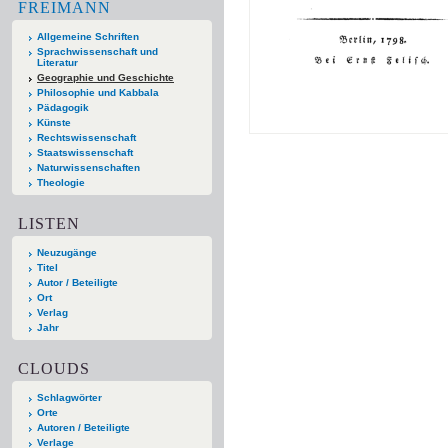
FREIMANN
Allgemeine Schriften
Sprachwissenschaft und
Literatur
Geographie und Geschichte
Philosophie und Kabbala
Pädagogik
Künste
Rechtswissenschaft
Staatswissenschaft
Naturwissenschaften
Theologie
LISTEN
Neuzugänge
Titel
Autor / Beteiligte
Ort
Verlag
Jahr
CLOUDS
Schlagwörter
Orte
Autoren / Beteiligte
Verlage