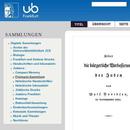
ÜBERSICHT
SEITE
TITEL
SAMMLUNGEN
Digitale Sammlungen
Archiv der
Universitätsbibliothek JCS
Biologie
Frankfurt und Seltene Drucke
Handschriften und Inkunabeln
Judaica
Compact Memory
Freimann-Sammlung
Hebräische Handschriften
Hebräische Inkunabeln
Jiddische Drucke
Judaica Frankfurt
Kataloge
Rothschild-Sammlung
Kinderbuchsammlungen
Koloniale Sammlungen
Musik und Theater
Nachlässe