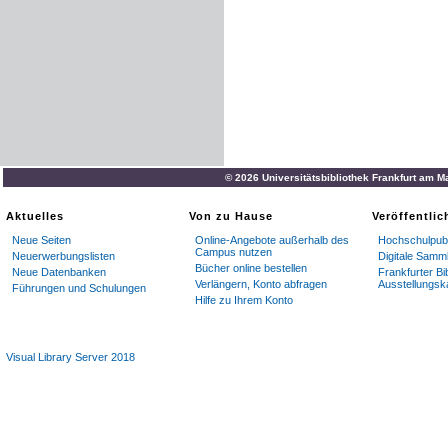
© 2026 Universitätsbibliothek Frankfurt am M
Aktuelles
Von zu Hause
Veröffentli
Neue Seiten
Online-Angebote außerhalb des
Hochschulpubl
Campus nutzen
Neuerwerbungslisten
Digitale Samm
Bücher online bestellen
Neue Datenbanken
Frankfurter Bi
Verlängern, Konto abfragen
Ausstellungsk
Führungen und Schulungen
Hilfe zu Ihrem Konto
Visual Library Server 2018