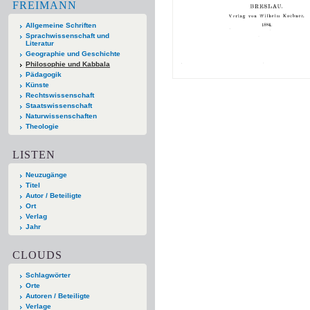
FREIMANN
Allgemeine Schriften
Sprachwissenschaft und
Literatur
Geographie und Geschichte
Philosophie und Kabbala
Pädagogik
Künste
Rechtswissenschaft
Staatswissenschaft
Naturwissenschaften
Theologie
LISTEN
Neuzugänge
Titel
Autor / Beteiligte
Ort
Verlag
Jahr
CLOUDS
Schlagwörter
Orte
Autoren / Beteiligte
Verlage