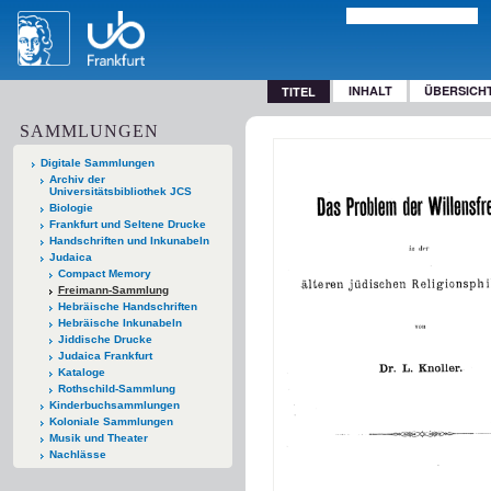
INHALT
ÜBERSICH
TITEL
SAMMLUNGEN
Digitale Sammlungen
Archiv der
Universitätsbibliothek JCS
Biologie
Frankfurt und Seltene Drucke
Handschriften und Inkunabeln
Judaica
Compact Memory
Freimann-Sammlung
Hebräische Handschriften
Hebräische Inkunabeln
Jiddische Drucke
Judaica Frankfurt
Kataloge
Rothschild-Sammlung
Kinderbuchsammlungen
Koloniale Sammlungen
Musik und Theater
Nachlässe