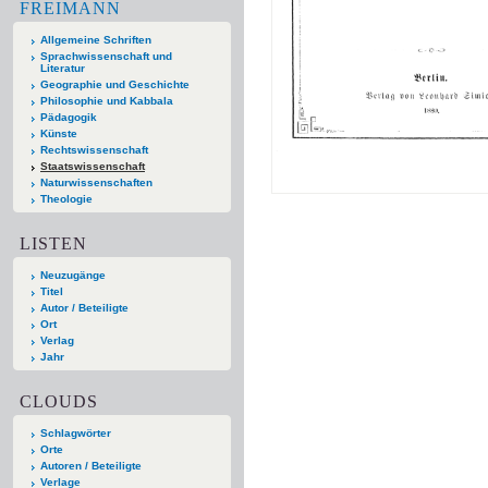
FREIMANN
Allgemeine Schriften
Sprachwissenschaft und
Literatur
Geographie und Geschichte
Philosophie und Kabbala
Pädagogik
Künste
Rechtswissenschaft
Staatswissenschaft
Naturwissenschaften
Theologie
LISTEN
Neuzugänge
Titel
Autor / Beteiligte
Ort
Verlag
Jahr
CLOUDS
Schlagwörter
Orte
Autoren / Beteiligte
Verlage