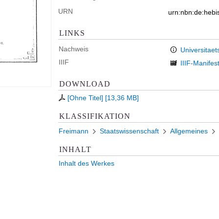
URN
urn:nbn:de:heb
LINKS
Nachweis
Universitaet
IIIF
IIIF-Manifes
DOWNLOAD
[Ohne Titel]
[
13,36 MB
]
KLASSIFIKATION
Freimann
Staatswissenschaft
Allgemeines
INHALT
Inhalt des Werkes