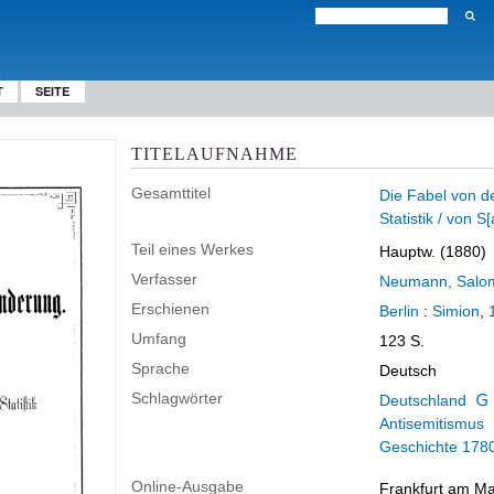
T
SEITE
TITELAUFNAHME
Gesamttitel
Die Fabel von d
Statistik / von
Teil eines Werkes
Hauptw. (1880)
Verfasser
Neumann, Salo
Erschienen
Berlin
:
Simion
,
Umfang
123 S.
Sprache
Deutsch
Schlagwörter
Deutschland
Antisemitismus
Geschichte 178
Online-Ausgabe
Frankfurt am Mai