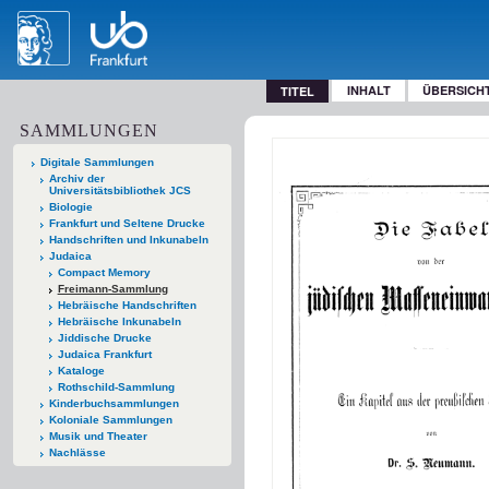
INHALT
ÜBERSICH
TITEL
SAMMLUNGEN
Digitale Sammlungen
Archiv der
Universitätsbibliothek JCS
Biologie
Frankfurt und Seltene Drucke
Handschriften und Inkunabeln
Judaica
Compact Memory
Freimann-Sammlung
Hebräische Handschriften
Hebräische Inkunabeln
Jiddische Drucke
Judaica Frankfurt
Kataloge
Rothschild-Sammlung
Kinderbuchsammlungen
Koloniale Sammlungen
Musik und Theater
Nachlässe