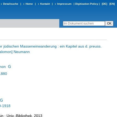
Detailsuche
|
Home
|
Kontakt
|
Impressum
|
Digitization Policy
|
[DE]
[EN]
er jüdischen Masseneinwanderung : ein Kapitel aus d. preuss.
 S[alomon] Neumann
mon
1880
0-1918
n : Univ.-Bibliothek, 2013