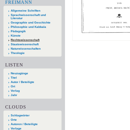
FREIMANN
Allgemeine Schriften
Sprachwissenschaft und
Literatur
Geographie und Geschichte
Philosophie und Kabbala
Pädagogik
Künste
Rechtswissenschaft
Staatswissenschaft
Naturwissenschaften
Theologie
LISTEN
Neuzugänge
Titel
Autor / Beteiligte
Ort
Verlag
Jahr
CLOUDS
Schlagwörter
Orte
Autoren / Beteiligte
Verlage