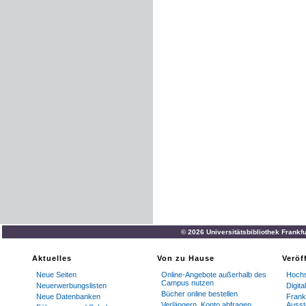
© 2026 Universitätsbibliothek Frankf
Aktuelles
Von zu Hause
Veröf
Neue Seiten
Online-Angebote außerhalb des
Hochs
Campus nutzen
Neuerwerbungslisten
Digit
Bücher online bestellen
Neue Datenbanken
Frankf
Verlängern, Konto abfragen
Ausst