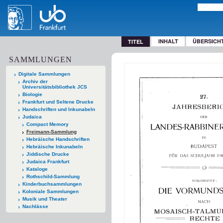
INHALT
ÜBERSICH
TITEL
SAMMLUNGEN
Digitale Sammlungen
Archiv der
Universitätsbibliothek JCS
Biologie
Frankfurt und Seltene Drucke
Handschriften und Inkunabeln
Judaica
Compact Memory
Freimann-Sammlung
Hebräische Handschriften
Hebräische Inkunabeln
Jiddische Drucke
Judaica Frankfurt
Kataloge
Rothschild-Sammlung
Kinderbuchsammlungen
Koloniale Sammlungen
Musik und Theater
Nachlässe