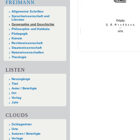
FREIMANN
Allgemeine Schriften
Sprachwissenschaft und
Literatur
Geographie und Geschichte
Philosophie und Kabbala
Pädagogik
Künste
Rechtswissenschaft
Staatswissenschaft
Naturwissenschaften
Theologie
LISTEN
Neuzugänge
Titel
Autor / Beteiligte
Ort
Verlag
Jahr
CLOUDS
Schlagwörter
Orte
Autoren / Beteiligte
Verlage