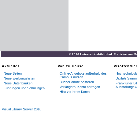
© 2026 Universitätsbibliothek Frankfurt am M
Aktuelles
Von zu Hause
Veröffentli
Neue Seiten
Online-Angebote außerhalb des
Hochschulpubl
Campus nutzen
Neuerwerbungslisten
Digitale Samm
Bücher online bestellen
Neue Datenbanken
Frankfurter Bi
Verlängern, Konto abfragen
Ausstellungsk
Führungen und Schulungen
Hilfe zu Ihrem Konto
Visual Library Server 2018