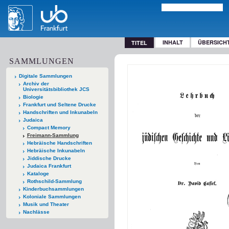
INHALT
ÜBERSICH
TITEL
SAMMLUNGEN
Digitale Sammlungen
Archiv der
Universitätsbibliothek JCS
Biologie
Frankfurt und Seltene Drucke
Handschriften und Inkunabeln
Judaica
Compact Memory
Freimann-Sammlung
Hebräische Handschriften
Hebräische Inkunabeln
Jiddische Drucke
Judaica Frankfurt
Kataloge
Rothschild-Sammlung
Kinderbuchsammlungen
Koloniale Sammlungen
Musik und Theater
Nachlässe