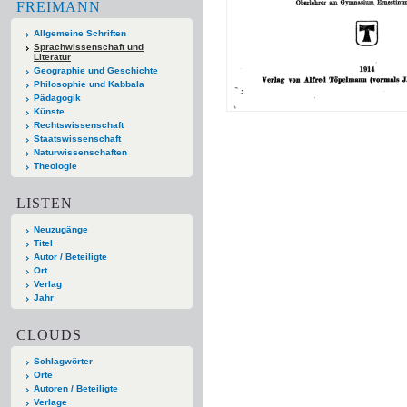
FREIMANN
Allgemeine Schriften
Sprachwissenschaft und
Literatur
Geographie und Geschichte
Philosophie und Kabbala
Pädagogik
Künste
Rechtswissenschaft
Staatswissenschaft
Naturwissenschaften
Theologie
LISTEN
Neuzugänge
Titel
Autor / Beteiligte
Ort
Verlag
Jahr
CLOUDS
Schlagwörter
Orte
Autoren / Beteiligte
Verlage