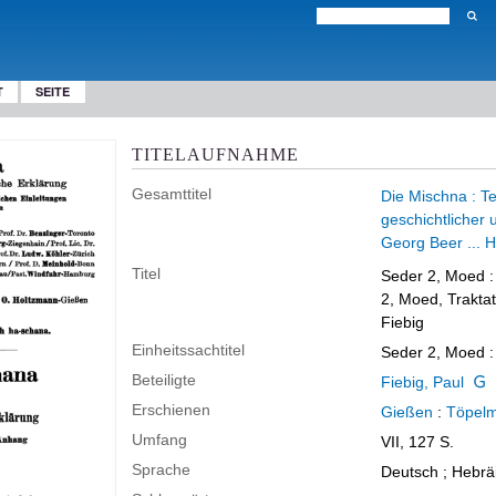
T
SEITE
TITELAUFNAHME
Gesamttitel
Die Mischna : Te
geschichtlicher 
Georg Beer ... H
Titel
Seder 2, Moed :
2, Moed, Traktat
Fiebig
Einheitssachtitel
Seder 2, Moed :
Beteiligte
Fiebig, Paul
Erschienen
Gießen
:
Töpel
Umfang
VII, 127 S.
Sprache
Deutsch ; Hebrä