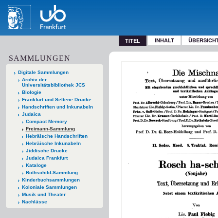
INHALT
ÜBERSICH
TITEL
SAMMLUNGEN
Digitale Sammlungen
Archiv der
Universitätsbibliothek JCS
Biologie
Frankfurt und Seltene Drucke
Handschriften und Inkunabeln
Judaica
Compact Memory
Freimann-Sammlung
Hebräische Handschriften
Hebräische Inkunabeln
Jiddische Drucke
Judaica Frankfurt
Kataloge
Rothschild-Sammlung
Kinderbuchsammlungen
Koloniale Sammlungen
Musik und Theater
Nachlässe