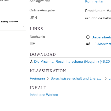
Schlagwörter
Kommentar
Online-Ausgabe
Frankfurt am Mai
URN
urn:nbn:de:heb
LINKS
Nachweis
Universitaet
IIIF
IIIF-Manifes
DOWNLOAD
Die Mischna, Rosch ha-schana (Neujahr)
[
48,20
KLASSIFIKATION
Freimann
Sprachwissenschaft und Literatur
L
INHALT
Inhalt des Werkes