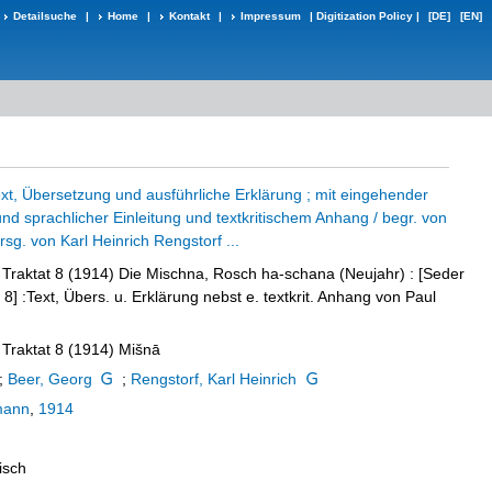
Detailsuche
|
Home
|
Kontakt
|
Impressum
|
Digitization Policy
|
[DE]
[EN]
xt, Übersetzung und ausführliche Erklärung ; mit eingehender
und sprachlicher Einleitung und textkritischem Anhang / begr. von
rsg. von Karl Heinrich Rengstorf ...
 Traktat 8 (1914)
Die Mischna, Rosch ha-schana (Neujahr)
:
[Seder
 8] :Text, Übers. u. Erklärung nebst e. textkrit. Anhang von Paul
 Traktat 8 (1914)
Mišnā
;
Beer, Georg
;
Rengstorf, Karl Heinrich
mann
,
1914
isch