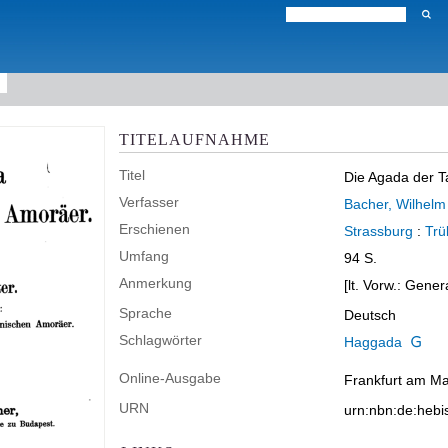
TITELAUFNAHME
Titel
Die Agada der T
Verfasser
Bacher, Wilhelm
Erschienen
Strassburg
:
Trü
Umfang
94 S.
Anmerkung
[lt. Vorw.: Gene
Sprache
Deutsch
Schlagwörter
Haggada
Online-Ausgabe
Frankfurt am Mai
URN
urn:nbn:de:heb