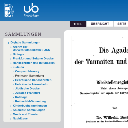
ÜBERSICHT
SEITE
TITEL
SAMMLUNGEN
Digitale Sammlungen
Archiv der
Universitätsbibliothek JCS
Biologie
Frankfurt und Seltene Drucke
Handschriften und Inkunabeln
Judaica
Compact Memory
Freimann-Sammlung
Hebräische Handschriften
Hebräische Inkunabeln
Jiddische Drucke
Judaica Frankfurt
Kataloge
Rothschild-Sammlung
Kinderbuchsammlungen
Koloniale Sammlungen
Musik und Theater
Nachlässe