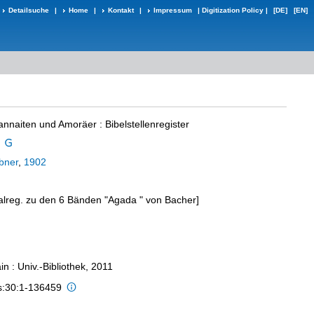
Detailsuche
|
Home
|
Kontakt
|
Impressum
|
Digitization Policy
|
[DE]
[EN]
annaiten und Amoräer
:
Bibelstellenregister
bner
,
1902
ralreg. zu den 6 Bänden "Agada " von Bacher]
n : Univ.-Bibliothek, 2011
is:30:1-136459