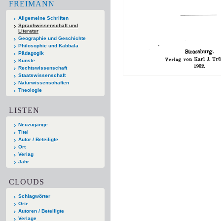
FREIMANN
Allgemeine Schriften
Sprachwissenschaft und
Literatur
Geographie und Geschichte
Philosophie und Kabbala
Pädagogik
Künste
Rechtswissenschaft
Staatswissenschaft
Naturwissenschaften
Theologie
LISTEN
Neuzugänge
Titel
Autor / Beteiligte
Ort
Verlag
Jahr
CLOUDS
Schlagwörter
Orte
Autoren / Beteiligte
Verlage