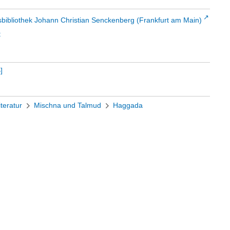
sbibliothek Johann Christian Senckenberg (Frankfurt am Main)
t
B
]
iteratur
Mischna und Talmud
Haggada