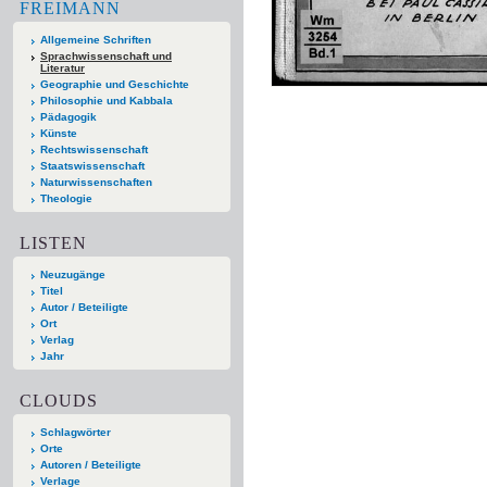
FREIMANN
Allgemeine Schriften
Sprachwissenschaft und
Literatur
Geographie und Geschichte
Philosophie und Kabbala
Pädagogik
Künste
Rechtswissenschaft
Staatswissenschaft
Naturwissenschaften
Theologie
LISTEN
Neuzugänge
Titel
Autor / Beteiligte
Ort
Verlag
Jahr
CLOUDS
Schlagwörter
Orte
Autoren / Beteiligte
Verlage