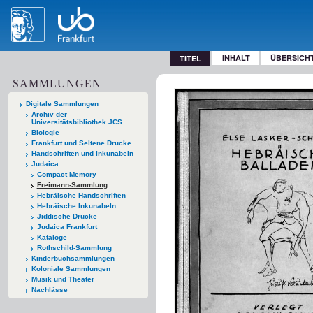
INHALT
ÜBERSICH
TITEL
SAMMLUNGEN
Digitale Sammlungen
Archiv der
Universitätsbibliothek JCS
Biologie
Frankfurt und Seltene Drucke
Handschriften und Inkunabeln
Judaica
Compact Memory
Freimann-Sammlung
Hebräische Handschriften
Hebräische Inkunabeln
Jiddische Drucke
Judaica Frankfurt
Kataloge
Rothschild-Sammlung
Kinderbuchsammlungen
Koloniale Sammlungen
Musik und Theater
Nachlässe