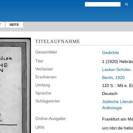
T
SEITE
TITELAUFNAHME
Gesamttitel
Gedichte
Titel
1 (1920)
Hebräi
Verfasser
Lasker-Schüler, 
Erschienen
Berlin
,
1920
Umfang
110 S.
: Mit e. E
Sprache
Deutsch
Schlagwörter
Jüdische Literat
Anthologie
Online-Ausgabe
Frankfurt am Mai
URN
urn:nbn:de:heb