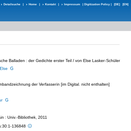
Detailsuche
|
Home
|
Kontakt
|
Impressum
|
Digitization Policy
|
[DE]
[EN]
sche Balladen
:
der Gedichte erster Teil
/ von Else Lasker-Schüler
Else
inbandzeichnung der Verfasserin [im Digital. nicht enthalten]
ur
n : Univ.-Bibliothek, 2011
is:30:1-136848