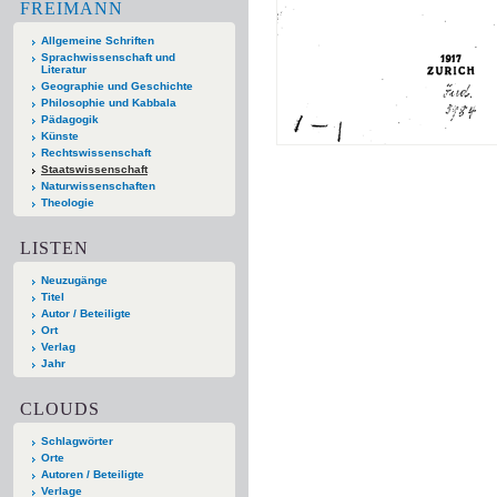
FREIMANN
Allgemeine Schriften
Sprachwissenschaft und
Literatur
Geographie und Geschichte
Philosophie und Kabbala
Pädagogik
Künste
Rechtswissenschaft
Staatswissenschaft
Naturwissenschaften
Theologie
LISTEN
Neuzugänge
Titel
Autor / Beteiligte
Ort
Verlag
Jahr
CLOUDS
Schlagwörter
Orte
Autoren / Beteiligte
Verlage