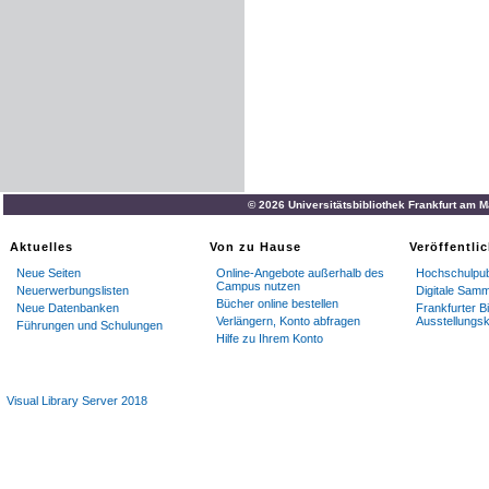
© 2026 Universitätsbibliothek Frankfurt am 
Aktuelles
Von zu Hause
Veröffentli
Neue Seiten
Online-Angebote außerhalb des
Hochschulpub
Campus nutzen
Neuerwerbungslisten
Digitale Sam
Bücher online bestellen
Neue Datenbanken
Frankfurter Bi
Verlängern, Konto abfragen
Ausstellungsk
Führungen und Schulungen
Hilfe zu Ihrem Konto
Visual Library Server 2018