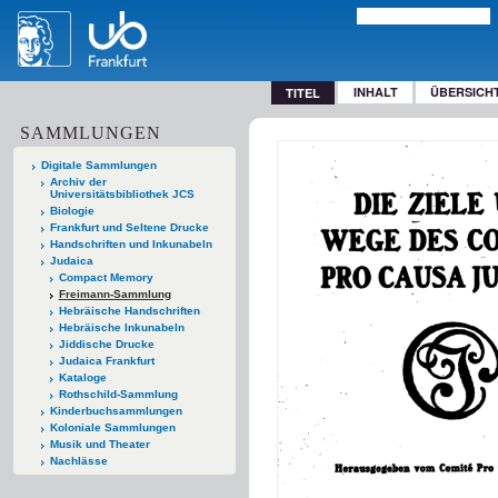
INHALT
ÜBERSICH
TITEL
SAMMLUNGEN
Digitale Sammlungen
Archiv der
Universitätsbibliothek JCS
Biologie
Frankfurt und Seltene Drucke
Handschriften und Inkunabeln
Judaica
Compact Memory
Freimann-Sammlung
Hebräische Handschriften
Hebräische Inkunabeln
Jiddische Drucke
Judaica Frankfurt
Kataloge
Rothschild-Sammlung
Kinderbuchsammlungen
Koloniale Sammlungen
Musik und Theater
Nachlässe