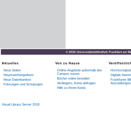
© 2026 Universitätsbibliothek Frankfurt am M
Aktuelles
Von zu Hause
Veröffentli
Neue Seiten
Online-Angebote außerhalb des
Hochschulpubl
Campus nutzen
Neuerwerbungslisten
Digitale Samm
Bücher online bestellen
Neue Datenbanken
Frankfurter Bi
Verlängern, Konto abfragen
Ausstellungsk
Führungen und Schulungen
Hilfe zu Ihrem Konto
Visual Library Server 2018