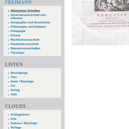
FREIMANN
Allgemeine Schriften
Sprachwissenschaft und
Literatur
Geographie und Geschichte
Philosophie und Kabbala
Pädagogik
Künste
Rechtswissenschaft
Staatswissenschaft
Naturwissenschaften
Theologie
LISTEN
Neuzugänge
Titel
Autor / Beteiligte
Ort
Verlag
Jahr
CLOUDS
Schlagwörter
Orte
Autoren / Beteiligte
Verlage