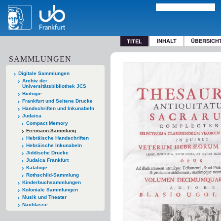
INHALT
ÜBERSICH
TITEL
SAMMLUNGEN
Digitale Sammlungen
Archiv der
Universitätsbibliothek JCS
Biologie
Frankfurt und Seltene Drucke
Handschriften und Inkunabeln
Judaica
Compact Memory
Freimann-Sammlung
Hebräische Handschriften
Hebräische Inkunabeln
Jiddische Drucke
Judaica Frankfurt
Kataloge
Rothschild-Sammlung
Kinderbuchsammlungen
Koloniale Sammlungen
Musik und Theater
Nachlässe