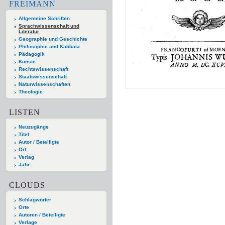
FREIMANN
Allgemeine Schriften
Sprachwissenschaft und
Literatur
Geographie und Geschichte
Philosophie und Kabbala
Pädagogik
Künste
Rechtswissenschaft
Staatswissenschaft
Naturwissenschaften
Theologie
LISTEN
Neuzugänge
Titel
Autor / Beteiligte
Ort
Verlag
Jahr
CLOUDS
Schlagwörter
Orte
Autoren / Beteiligte
Verlage