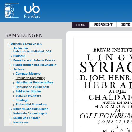
ÜBERSICHT
SEITE
TITEL
SAMMLUNGEN
Digitale Sammlungen
Archiv der
Universitätsbibliothek JCS
Biologie
Frankfurt und Seltene Drucke
Handschriften und Inkunabeln
Judaica
Compact Memory
Freimann-Sammlung
Hebräische Handschriften
Hebräische Inkunabeln
Jiddische Drucke
Judaica Frankfurt
Kataloge
Rothschild-Sammlung
Kinderbuchsammlungen
Koloniale Sammlungen
Musik und Theater
Nachlässe