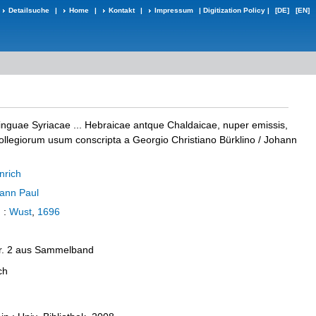
Detailsuche
|
Home
|
Kontakt
|
Impressum
|
Digitization Policy
|
[DE]
[EN]
o linguae Syriacae ... Hebraicae antque Chaldaicae, nuper emissis,
ollegiorum usum conscripta a Georgio Christiano Bürklino
/ Johann
nrich
hann Paul
.
:
Wust
,
1696
Nr. 2 aus Sammelband
ch