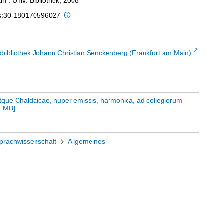
n : Univ.-Bibliothek, 2008
is:30-180170596027
sbibliothek Johann Christian Senckenberg (Frankfurt am Main)
t
 antque Chaldaicae, nuper emissis, harmonica, ad collegiorum
9 MB
]
prachwissenschaft
Allgemeines