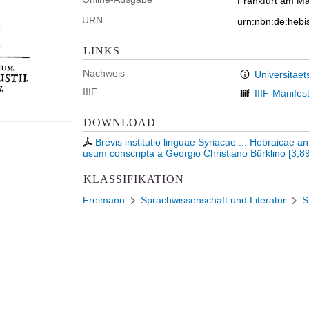
Frankfurt am Mai
URN
urn:nbn:de:heb
LINKS
Nachweis
Universitaet
IIIF
IIIF-Manifes
DOWNLOAD
Brevis institutio linguae Syriacae ... Hebraicae
usum conscripta a Georgio Christiano Bürklino
[
3,8
KLASSIFIKATION
Freimann
Sprachwissenschaft und Literatur
S