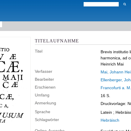
TITELAUFNAHME
Titel
Brevis instituti
harmonica, ad c
Heinrich Mai
Verfasser
Mai, Johann Hei
Bearbeiter
Ellenberger, Jo
Erschienen
Francofurti a. M
Umfang
16 S.
Anmerkung
Druckvorlage: 
Sprache
Latein ; Hebräis
Schlagwörter
Hebräisch
Online-Ausgabe