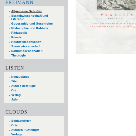
FREIMANN
Allgemeine Schriften
Sprachwissenschaft und
Literatur
Geographie und Geschichte
Philosophie und Kabbala
Pädagogik
Künste
Rechtswissenschaft
Staatswissenschaft
Naturwissenschaften
Theologie
LISTEN
Neuzugänge
Titel
Autor / Beteiligte
Ort
Verlag
Jahr
CLOUDS
Schlagwörter
Orte
Autoren / Beteiligte
Verlage