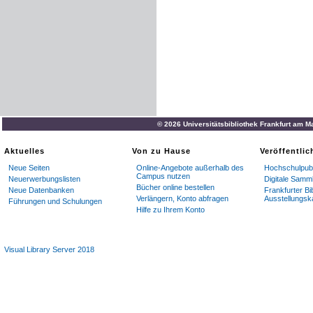
© 2026 Universitätsbibliothek Frankfurt am M
Aktuelles
Von zu Hause
Veröffentli
Neue Seiten
Online-Angebote außerhalb des
Hochschulpubl
Campus nutzen
Neuerwerbungslisten
Digitale Samm
Bücher online bestellen
Neue Datenbanken
Frankfurter Bi
Verlängern, Konto abfragen
Ausstellungsk
Führungen und Schulungen
Hilfe zu Ihrem Konto
Visual Library Server 2018