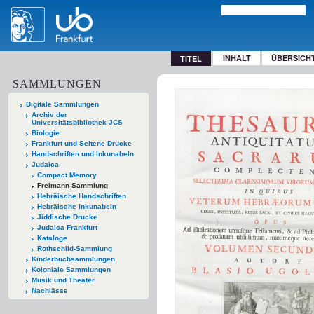
INHALT
ÜBERSICH
TITEL
SAMMLUNGEN
Digitale Sammlungen
Archiv der
Universitätsbibliothek JCS
Biologie
Frankfurt und Seltene Drucke
Handschriften und Inkunabeln
Judaica
Compact Memory
Freimann-Sammlung
Hebräische Handschriften
Hebräische Inkunabeln
Jiddische Drucke
Judaica Frankfurt
Kataloge
Rothschild-Sammlung
Kinderbuchsammlungen
Koloniale Sammlungen
Musik und Theater
Nachlässe