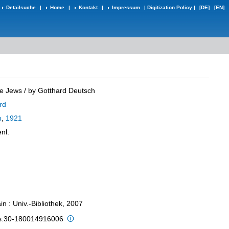
Detailsuche
|
Home
|
Kontakt
|
Impressum
|
Digitization Policy
|
[DE]
[EN]
he Jews
/ by Gotthard Deutsch
rd
h
,
1921
enl.
n : Univ.-Bibliothek, 2007
is:30-180014916006