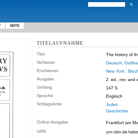
T
SEITE
TITELAUFNAHME
Titel
The history of t
Verfasser
Deutsch, Gottha
Erschienen
New York
:
Bloc
Ausgabe
2. ed., rev. and 
Umfang
147 S.
Sprache
Englisch
Schlagwörter
Juden
Geschichte
Online-Ausgabe
Frankfurt am Mai
URN
urn:nbn:de:heb