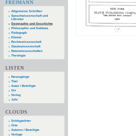
FREIMANN
Allgemeine Schriften
Sprachwissenschaft und
Literatur
Geographie und Geschichte
Philosophie und Kabbala
Pädagogik
Künste
Rechtswissenschaft
Staatswissenschaft
Naturwissenschaften
Theologie
LISTEN
Neuzugänge
Titel
Autor / Beteiligte
Ort
Verlag
Jahr
CLOUDS
Schlagwörter
Orte
Autoren / Beteiligte
Verlage