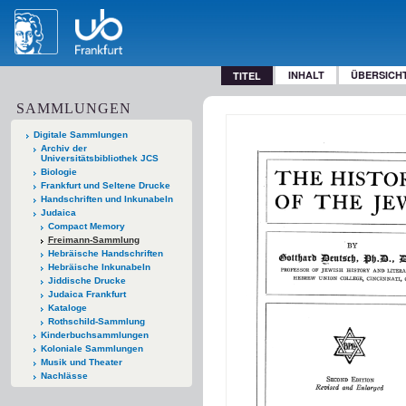
INHALT
ÜBERSICH
TITEL
SAMMLUNGEN
Digitale Sammlungen
Archiv der
Universitätsbibliothek JCS
Biologie
Frankfurt und Seltene Drucke
Handschriften und Inkunabeln
Judaica
Compact Memory
Freimann-Sammlung
Hebräische Handschriften
Hebräische Inkunabeln
Jiddische Drucke
Judaica Frankfurt
Kataloge
Rothschild-Sammlung
Kinderbuchsammlungen
Koloniale Sammlungen
Musik und Theater
Nachlässe