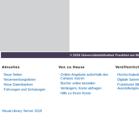
© 2026 Universitätsbibliothek Frankfurt am M
Aktuelles
Von zu Hause
Veröffentli
Neue Seiten
Online-Angebote außerhalb des
Hochschulpubl
Campus nutzen
Neuerwerbungslisten
Digitale Samm
Bücher online bestellen
Neue Datenbanken
Frankfurter Bi
Verlängern, Konto abfragen
Ausstellungsk
Führungen und Schulungen
Hilfe zu Ihrem Konto
Visual Library Server 2018