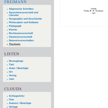
FREIMANN
Allgemeine Schriften
Sprachwissenschaft und
Literatur
Geographie und Geschichte
Philosophie und Kabbala
Pädagogik
Künste
Rechtswissenschaft
Staatswissenschaft
Naturwissenschaften
Theologie
LISTEN
Neuzugänge
Titel
Autor / Beteiligte
Ort
Verlag
Jahr
CLOUDS
Schlagwörter
Orte
Autoren / Beteiligte
Verlage