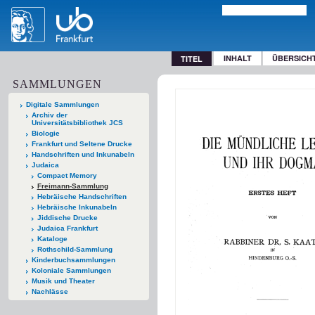
INHALT
ÜBERSICH
TITEL
SAMMLUNGEN
Digitale Sammlungen
Archiv der
Universitätsbibliothek JCS
Biologie
Frankfurt und Seltene Drucke
Handschriften und Inkunabeln
Judaica
Compact Memory
Freimann-Sammlung
Hebräische Handschriften
Hebräische Inkunabeln
Jiddische Drucke
Judaica Frankfurt
Kataloge
Rothschild-Sammlung
Kinderbuchsammlungen
Koloniale Sammlungen
Musik und Theater
Nachlässe