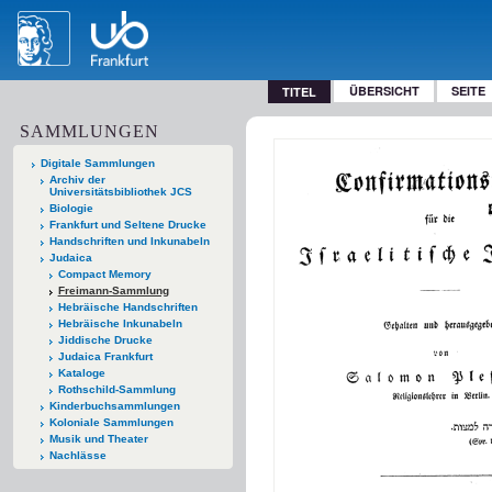
ÜBERSICHT
SEITE
TITEL
SAMMLUNGEN
Digitale Sammlungen
Archiv der
Universitätsbibliothek JCS
Biologie
Frankfurt und Seltene Drucke
Handschriften und Inkunabeln
Judaica
Compact Memory
Freimann-Sammlung
Hebräische Handschriften
Hebräische Inkunabeln
Jiddische Drucke
Judaica Frankfurt
Kataloge
Rothschild-Sammlung
Kinderbuchsammlungen
Koloniale Sammlungen
Musik und Theater
Nachlässe