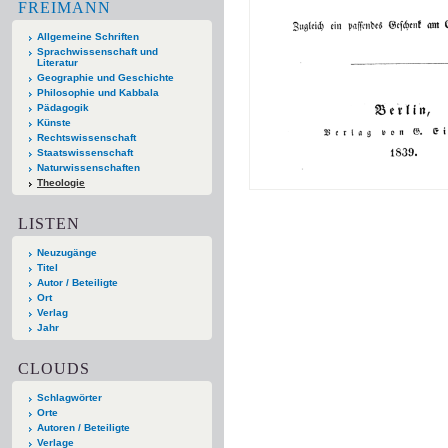
FREIMANN
Allgemeine Schriften
Sprachwissenschaft und
Literatur
Geographie und Geschichte
Philosophie und Kabbala
Pädagogik
Künste
Rechtswissenschaft
Staatswissenschaft
Naturwissenschaften
Theologie
LISTEN
Neuzugänge
Titel
Autor / Beteiligte
Ort
Verlag
Jahr
CLOUDS
Schlagwörter
Orte
Autoren / Beteiligte
Verlage