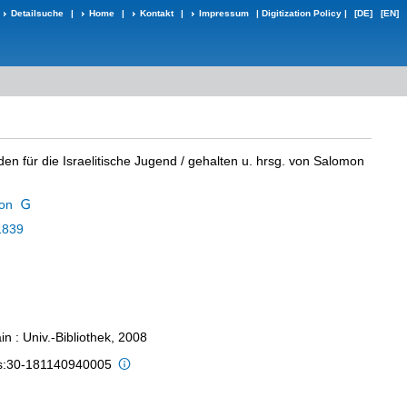
Detailsuche
|
Home
|
Kontakt
|
Impressum
|
Digitization Policy
|
[DE]
[EN]
en für die Israelitische Jugend
/ gehalten u. hrsg. von Salomon
mon
1839
n : Univ.-Bibliothek, 2008
is:30-181140940005