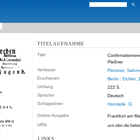
TITELAUFNAHME
Titel
Confirmationsred
Pleßner
Verfasser
Plessner, Salo
Erschienen
Berlin
:
Eichler
,
Umfang
222 S.
Sprache
Deutsch
Schlagwörter
Homiletik
Online-Ausgabe
Frankfurt am Mai
URN
urn:nbn:de:heb
LINKS