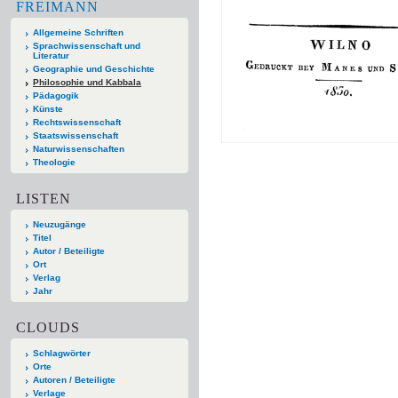
FREIMANN
Allgemeine Schriften
Sprachwissenschaft und
Literatur
Geographie und Geschichte
Philosophie und Kabbala
Pädagogik
Künste
Rechtswissenschaft
Staatswissenschaft
Naturwissenschaften
Theologie
LISTEN
Neuzugänge
Titel
Autor / Beteiligte
Ort
Verlag
Jahr
CLOUDS
Schlagwörter
Orte
Autoren / Beteiligte
Verlage