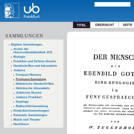
ÜBERSICHT
SEITE
TITEL
SAMMLUNGEN
Digitale Sammlungen
Archiv der
Universitätsbibliothek JCS
Biologie
Frankfurt und Seltene Drucke
Handschriften und Inkunabeln
Judaica
Compact Memory
Freimann-Sammlung
Hebräische Handschriften
Hebräische Inkunabeln
Jiddische Drucke
Judaica Frankfurt
Kataloge
Rothschild-Sammlung
Kinderbuchsammlungen
Koloniale Sammlungen
Musik und Theater
Nachlässe