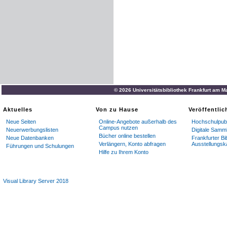
© 2026 Universitätsbibliothek Frankfurt am M
Aktuelles
Von zu Hause
Veröffentli
Neue Seiten
Online-Angebote außerhalb des
Hochschulpubl
Campus nutzen
Neuerwerbungslisten
Digitale Samm
Bücher online bestellen
Neue Datenbanken
Frankfurter Bi
Verlängern, Konto abfragen
Ausstellungsk
Führungen und Schulungen
Hilfe zu Ihrem Konto
Visual Library Server 2018