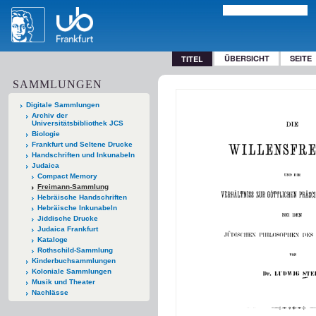
ÜBERSICHT
SEITE
TITEL
SAMMLUNGEN
Digitale Sammlungen
Archiv der
Universitätsbibliothek JCS
Biologie
Frankfurt und Seltene Drucke
Handschriften und Inkunabeln
Judaica
Compact Memory
Freimann-Sammlung
Hebräische Handschriften
Hebräische Inkunabeln
Jiddische Drucke
Judaica Frankfurt
Kataloge
Rothschild-Sammlung
Kinderbuchsammlungen
Koloniale Sammlungen
Musik und Theater
Nachlässe