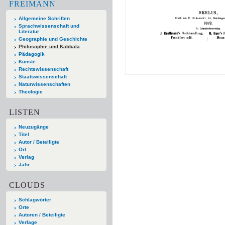
FREIMANN
Allgemeine Schriften
Sprachwissenschaft und
Literatur
Geographie und Geschichte
Philosophie und Kabbala
Pädagogik
Künste
Rechtswissenschaft
Staatswissenschaft
Naturwissenschaften
Theologie
LISTEN
Neuzugänge
Titel
Autor / Beteiligte
Ort
Verlag
Jahr
CLOUDS
Schlagwörter
Orte
Autoren / Beteiligte
Verlage