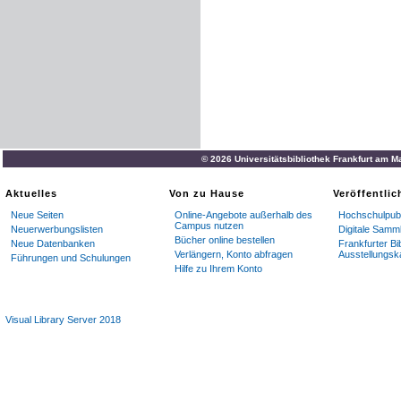
© 2026 Universitätsbibliothek Frankfurt am M
Aktuelles
Von zu Hause
Veröffentli
Neue Seiten
Online-Angebote außerhalb des
Hochschulpubl
Campus nutzen
Neuerwerbungslisten
Digitale Samm
Bücher online bestellen
Neue Datenbanken
Frankfurter Bi
Verlängern, Konto abfragen
Ausstellungsk
Führungen und Schulungen
Hilfe zu Ihrem Konto
Visual Library Server 2018