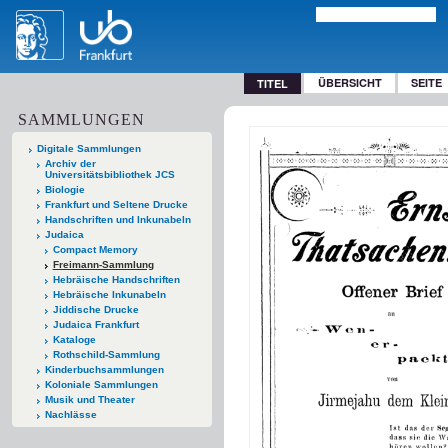
ÜBERSICHT
SEITE
TITEL
SAMMLUNGEN
Digitale Sammlungen
Archiv der
Universitätsbibliothek JCS
Biologie
Frankfurt und Seltene Drucke
Handschriften und Inkunabeln
Judaica
Compact Memory
Freimann-Sammlung
Hebräische Handschriften
Hebräische Inkunabeln
Jiddische Drucke
Judaica Frankfurt
Kataloge
Rothschild-Sammlung
Kinderbuchsammlungen
Koloniale Sammlungen
Musik und Theater
Nachlässe