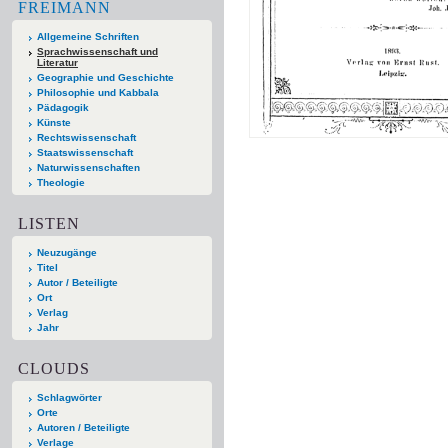
FREIMANN
Allgemeine Schriften
Sprachwissenschaft und
Literatur
Geographie und Geschichte
Philosophie und Kabbala
Pädagogik
Künste
Rechtswissenschaft
Staatswissenschaft
Naturwissenschaften
Theologie
LISTEN
Neuzugänge
Titel
Autor / Beteiligte
Ort
Verlag
Jahr
CLOUDS
Schlagwörter
Orte
Autoren / Beteiligte
Verlage