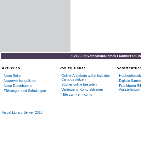
© 2026 Universitätsbibliothek Frankfurt am M
Aktuelles
Von zu Hause
Veröffentli
Neue Seiten
Online-Angebote außerhalb des
Hochschulpubl
Campus nutzen
Neuerwerbungslisten
Digitale Samm
Bücher online bestellen
Neue Datenbanken
Frankfurter Bi
Verlängern, Konto abfragen
Ausstellungsk
Führungen und Schulungen
Hilfe zu Ihrem Konto
Visual Library Server 2018