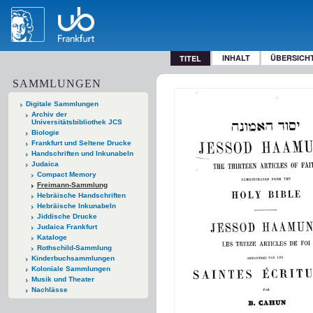
INHALT
ÜBERSICH
TITEL
SAMMLUNGEN
Digitale Sammlungen
Archiv der
Universitätsbibliothek JCS
Biologie
Frankfurt und Seltene Drucke
Handschriften und Inkunabeln
Judaica
Compact Memory
Freimann-Sammlung
Hebräische Handschriften
Hebräische Inkunabeln
Jiddische Drucke
Judaica Frankfurt
Kataloge
Rothschild-Sammlung
Kinderbuchsammlungen
Koloniale Sammlungen
Musik und Theater
Nachlässe