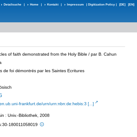
Detailsuche
|
Home
|
Kontakt
|
Impressum
|
Digitization Policy
|
[DE]
[EN]
icles of faith demonstrated from the Holy Bible
/ par B. Cahun
a
les de foi démontrés par les Saintes Ecritures
ösisch
n.ub.uni-frankfurt.de/urn/urn:nbn:de:hebis:3 [...]
n : Univ.-Bibliothek, 2008
is:30-180011058019