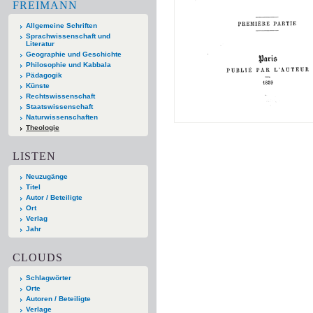
FREIMANN
Allgemeine Schriften
Sprachwissenschaft und
Literatur
Geographie und Geschichte
Philosophie und Kabbala
Pädagogik
Künste
Rechtswissenschaft
Staatswissenschaft
Naturwissenschaften
Theologie
LISTEN
Neuzugänge
Titel
Autor / Beteiligte
Ort
Verlag
Jahr
CLOUDS
Schlagwörter
Orte
Autoren / Beteiligte
Verlage