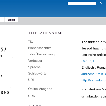
T
SEITE
TITELAUFNAHME
Titel
The thirteen art
Einheitssachtitel
Jessod haamun
Titel-Übersetzung
Les treize artic
Verfasser
Cahun, B.
Sprache
Englisch ; Franz
Schlagwörter
Jüdische Ethik
URL
http://sammlunge
Online-Ausgabe
Frankfurt am Mai
URN
urn:nbn:de:heb