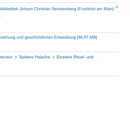
sbibliothek Johann Christian Senckenberg (Frankfurt am Main)
t
Entstehung und geschichtlichen Entwicklung
[
48,97 MB
]
iteratur
Spätere Halacha
Einzelne Ritual- und