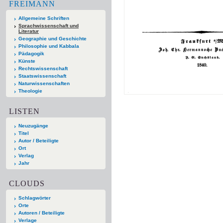
FREIMANN
Allgemeine Schriften
Sprachwissenschaft und
Literatur
Geographie und Geschichte
Philosophie und Kabbala
Pädagogik
Künste
Rechtswissenschaft
Staatswissenschaft
Naturwissenschaften
Theologie
LISTEN
Neuzugänge
Titel
Autor / Beteiligte
Ort
Verlag
Jahr
CLOUDS
Schlagwörter
Orte
Autoren / Beteiligte
Verlage