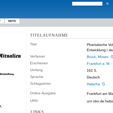
T
SEITE
TITELAUFNAHME
Titel
Pharisäische Vol
Entwicklung
/ da
Verfasser
Brück, Moses
Erschienen
Frankfurt a. M.
Umfang
162 S.
Sprache
Deutsch
Schlagwörter
Halacha
Online-Ausgabe
Frankfurt am Mai
URN
urn:nbn:de:heb
LINKS