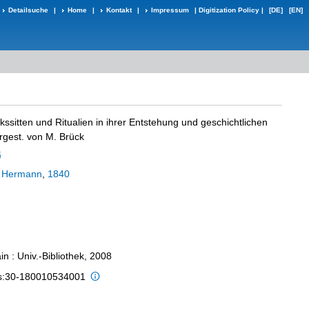
Detailsuche
|
Home
|
Kontakt
|
Impressum
|
Digitization Policy
|
[DE]
[EN]
kssitten und Ritualien in ihrer Entstehung und geschichtlichen
rgest. von M. Brück
:
Hermann
,
1840
n : Univ.-Bibliothek, 2008
is:30-180010534001