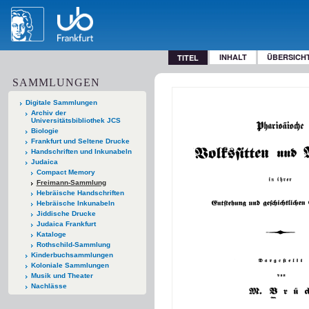
INHALT
ÜBERSICH
TITEL
SAMMLUNGEN
Digitale Sammlungen
Archiv der
Universitätsbibliothek JCS
Biologie
Frankfurt und Seltene Drucke
Handschriften und Inkunabeln
Judaica
Compact Memory
Freimann-Sammlung
Hebräische Handschriften
Hebräische Inkunabeln
Jiddische Drucke
Judaica Frankfurt
Kataloge
Rothschild-Sammlung
Kinderbuchsammlungen
Koloniale Sammlungen
Musik und Theater
Nachlässe