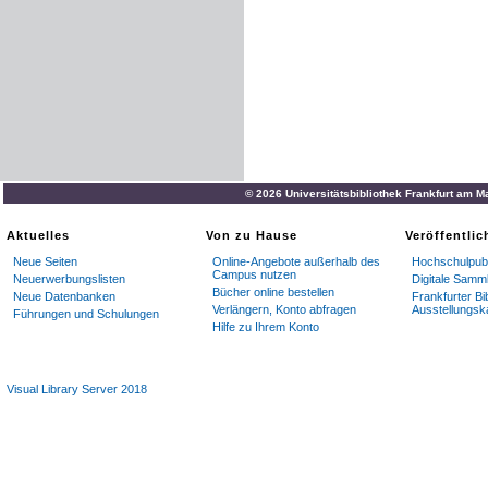
© 2026 Universitätsbibliothek Frankfurt am M
Aktuelles
Von zu Hause
Veröffentli
Neue Seiten
Online-Angebote außerhalb des
Hochschulpubl
Campus nutzen
Neuerwerbungslisten
Digitale Samm
Bücher online bestellen
Neue Datenbanken
Frankfurter Bi
Verlängern, Konto abfragen
Ausstellungsk
Führungen und Schulungen
Hilfe zu Ihrem Konto
Visual Library Server 2018