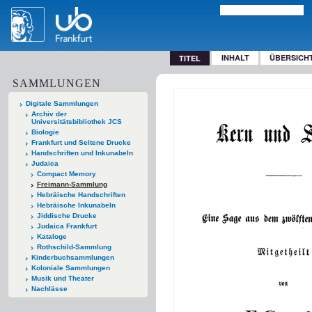
INHALT
ÜBERSICH
TITEL
SAMMLUNGEN
Digitale Sammlungen
Archiv der
Universitätsbibliothek JCS
Biologie
Frankfurt und Seltene Drucke
Handschriften und Inkunabeln
Judaica
Compact Memory
Freimann-Sammlung
Hebräische Handschriften
Hebräische Inkunabeln
Jiddische Drucke
Judaica Frankfurt
Kataloge
Rothschild-Sammlung
Kinderbuchsammlungen
Koloniale Sammlungen
Musik und Theater
Nachlässe