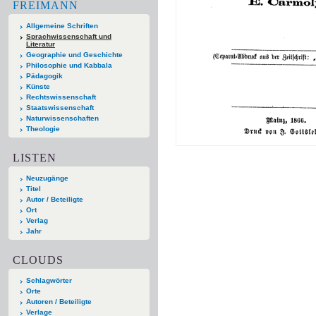
FREIMANN
Allgemeine Schriften
Sprachwissenschaft und
Literatur
Geographie und Geschichte
Philosophie und Kabbala
Pädagogik
Künste
Rechtswissenschaft
Staatswissenschaft
Naturwissenschaften
Theologie
LISTEN
Neuzugänge
Titel
Autor / Beteiligte
Ort
Verlag
Jahr
CLOUDS
Schlagwörter
Orte
Autoren / Beteiligte
Verlage