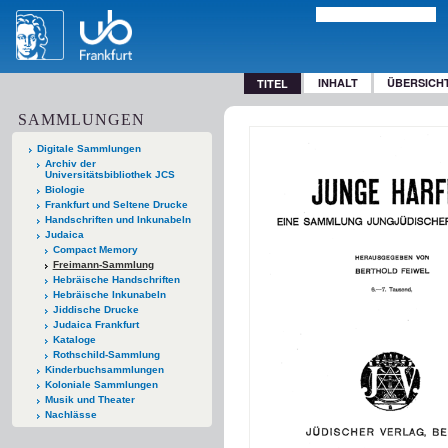
INHALT
ÜBERSICH
TITEL
SAMMLUNGEN
Digitale Sammlungen
Archiv der
Universitätsbibliothek JCS
Biologie
Frankfurt und Seltene Drucke
Handschriften und Inkunabeln
Judaica
Compact Memory
Freimann-Sammlung
Hebräische Handschriften
Hebräische Inkunabeln
Jiddische Drucke
Judaica Frankfurt
Kataloge
Rothschild-Sammlung
Kinderbuchsammlungen
Koloniale Sammlungen
Musik und Theater
Nachlässe