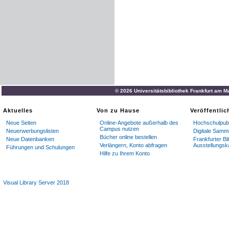
© 2026 Universitätsbibliothek Frankfurt am M
Aktuelles
Von zu Hause
Veröffentli
Neue Seiten
Online-Angebote außerhalb des
Hochschulpubl
Campus nutzen
Neuerwerbungslisten
Digitale Samm
Bücher online bestellen
Neue Datenbanken
Frankfurter Bi
Verlängern, Konto abfragen
Ausstellungsk
Führungen und Schulungen
Hilfe zu Ihrem Konto
Visual Library Server 2018