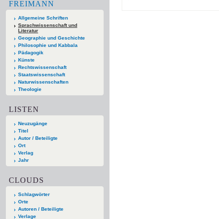
FREIMANN
Allgemeine Schriften
Sprachwissenschaft und
Literatur
Geographie und Geschichte
Philosophie und Kabbala
Pädagogik
Künste
Rechtswissenschaft
Staatswissenschaft
Naturwissenschaften
Theologie
LISTEN
Neuzugänge
Titel
Autor / Beteiligte
Ort
Verlag
Jahr
CLOUDS
Schlagwörter
Orte
Autoren / Beteiligte
Verlage