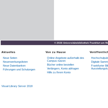
© 2026 Universitätsbibliothek Frankfurt am M
Aktuelles
Von zu Hause
Veröffentli
Neue Seiten
Online-Angebote außerhalb des
Hochschulpubl
Campus nutzen
Neuerwerbungslisten
Digitale Samm
Bücher online bestellen
Neue Datenbanken
Frankfurter Bi
Verlängern, Konto abfragen
Ausstellungsk
Führungen und Schulungen
Hilfe zu Ihrem Konto
Visual Library Server 2018