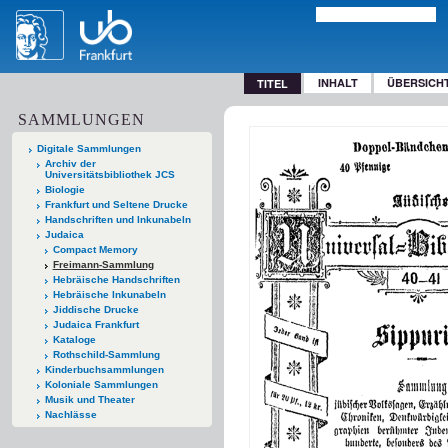
INHALT
ÜBERSICH
TITEL
SAMMLUNGEN
Digitale Sammlungen
Archiv der
Universitätsbibliothek JCS
Biologie
Frankfurt und Seltene Drucke
Handschriften und Inkunabeln
Judaica
Compact Memory
Freimann-Sammlung
Hebräische Handschriften
Hebräische Inkunabeln
Jiddische Drucke
Judaica Frankfurt
Kataloge
Rothschild-Sammlung
Kinderbuchsammlungen
Koloniale Sammlungen
Musik und Theater
Nachlässe