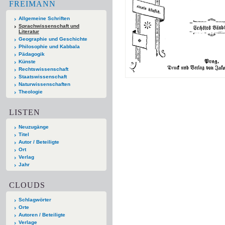
FREIMANN
Allgemeine Schriften
Sprachwissenschaft und
Literatur
Geographie und Geschichte
Philosophie und Kabbala
Pädagogik
Künste
Rechtswissenschaft
Staatswissenschaft
Naturwissenschaften
Theologie
LISTEN
Neuzugänge
Titel
Autor / Beteiligte
Ort
Verlag
Jahr
CLOUDS
Schlagwörter
Orte
Autoren / Beteiligte
Verlage