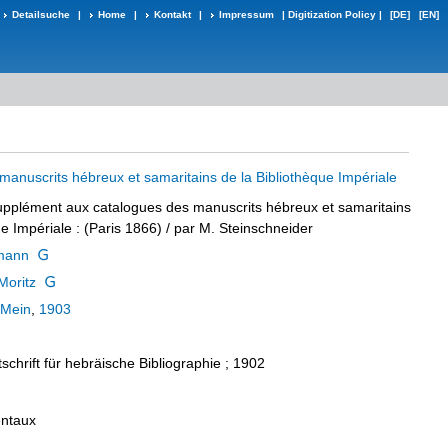
Detailsuche
|
Home
|
Kontakt
|
Impressum
|
Digitization Policy
|
[DE]
[EN]
manuscrits hébreux et samaritains de la Bibliothèque Impériale
pplément aux catalogues des manuscrits hébreux et samaritains
ue Impériale
:
(Paris 1866)
/ par M. Steinschneider
mann
Moritz
-Mein
,
1903
schrift für hebräische Bibliographie ; 1902
entaux