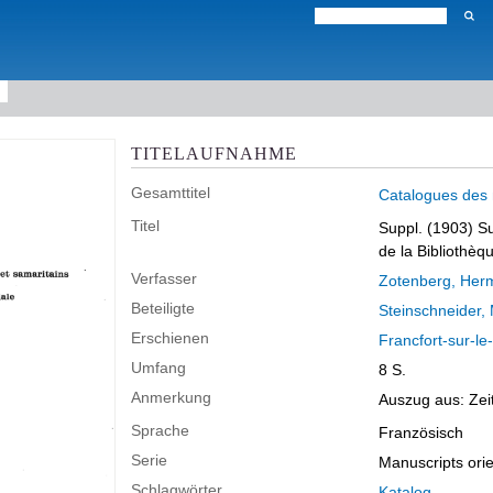
TITELAUFNAHME
Gesamttitel
Catalogues des 
Titel
Suppl. (1903)
Su
de la Bibliothèq
Verfasser
Zotenberg, Her
Beteiligte
Steinschneider, 
Erschienen
Francfort-sur-le
Umfang
8 S.
Anmerkung
Auszug aus: Zeit
Sprache
Französisch
Serie
Manuscripts ori
Schlagwörter
Katalog