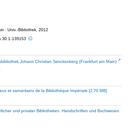
n : Univ.-Bibliothek, 2012
is:30:1-139153
sbibliothek Johann Christian Senckenberg (Frankfurt am Main)
t
x et samaritains de la Bibliothèque Impériale
[
2,70 MB
]
tlicher und privater Bibliotheken. Handschriften und Buchwesen.