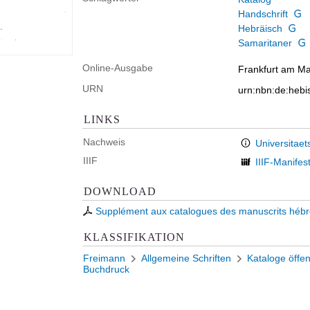
Handschrift
Hebräisch
Samaritaner
Online-Ausgabe
Frankfurt am Mai
URN
urn:nbn:de:heb
LINKS
Nachweis
Universitaet
IIIF
IIIF-Manifes
DOWNLOAD
Supplément aux catalogues des manuscrits hébreu
KLASSIFIKATION
Freimann
Allgemeine Schriften
Kataloge öffen
Buchdruck