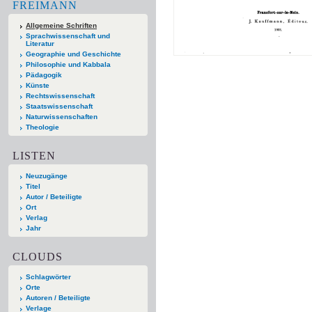
FREIMANN
Allgemeine Schriften
Sprachwissenschaft und
Literatur
Geographie und Geschichte
Philosophie und Kabbala
Pädagogik
Künste
Rechtswissenschaft
Staatswissenschaft
Naturwissenschaften
Theologie
LISTEN
Neuzugänge
Titel
Autor / Beteiligte
Ort
Verlag
Jahr
CLOUDS
Schlagwörter
Orte
Autoren / Beteiligte
Verlage