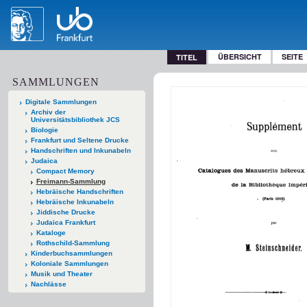
ÜBERSICHT
SEITE
TITEL
SAMMLUNGEN
Digitale Sammlungen
Archiv der
Universitätsbibliothek JCS
Biologie
Frankfurt und Seltene Drucke
Handschriften und Inkunabeln
Judaica
Compact Memory
Freimann-Sammlung
Hebräische Handschriften
Hebräische Inkunabeln
Jiddische Drucke
Judaica Frankfurt
Kataloge
Rothschild-Sammlung
Kinderbuchsammlungen
Koloniale Sammlungen
Musik und Theater
Nachlässe