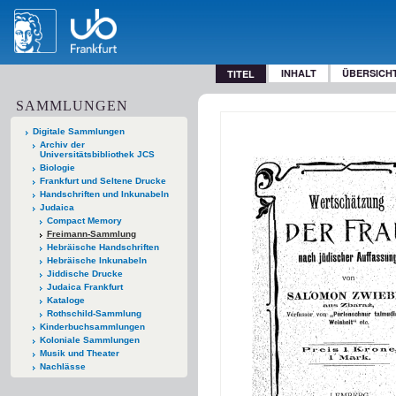
INHALT
ÜBERSICH
TITEL
SAMMLUNGEN
Digitale Sammlungen
Archiv der
Universitätsbibliothek JCS
Biologie
Frankfurt und Seltene Drucke
Handschriften und Inkunabeln
Judaica
Compact Memory
Freimann-Sammlung
Hebräische Handschriften
Hebräische Inkunabeln
Jiddische Drucke
Judaica Frankfurt
Kataloge
Rothschild-Sammlung
Kinderbuchsammlungen
Koloniale Sammlungen
Musik und Theater
Nachlässe