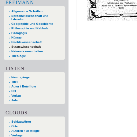
FREIMANN
Allgemeine Schriften
Sprachwissenschaft und
Literatur
Geographie und Geschichte
Philosophie und Kabbala
Pädagogik
Künste
Rechtswissenschaft
Staatswissenschaft
Naturwissenschaften
Theologie
LISTEN
Neuzugänge
Titel
Autor / Beteiligte
Ort
Verlag
Jahr
CLOUDS
Schlagwörter
Orte
Autoren / Beteiligte
Verlage