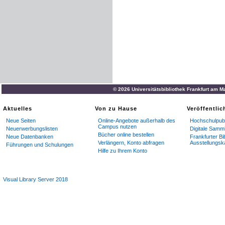
© 2026 Universitätsbibliothek Frankfurt am M
Aktuelles
Von zu Hause
Veröffentli
Neue Seiten
Online-Angebote außerhalb des
Hochschulpubl
Campus nutzen
Neuerwerbungslisten
Digitale Samm
Bücher online bestellen
Neue Datenbanken
Frankfurter Bi
Verlängern, Konto abfragen
Ausstellungsk
Führungen und Schulungen
Hilfe zu Ihrem Konto
Visual Library Server 2018