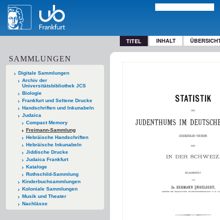
INHALT
ÜBERSICH
TITEL
SAMMLUNGEN
Digitale Sammlungen
Archiv der
Universitätsbibliothek JCS
Biologie
Frankfurt und Seltene Drucke
Handschriften und Inkunabeln
Judaica
Compact Memory
Freimann-Sammlung
Hebräische Handschriften
Hebräische Inkunabeln
Jiddische Drucke
Judaica Frankfurt
Kataloge
Rothschild-Sammlung
Kinderbuchsammlungen
Koloniale Sammlungen
Musik und Theater
Nachlässe