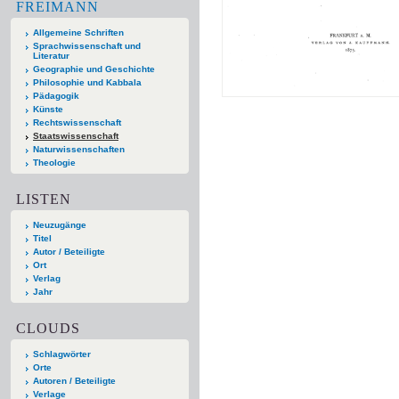
FREIMANN
Allgemeine Schriften
Sprachwissenschaft und
Literatur
Geographie und Geschichte
Philosophie und Kabbala
Pädagogik
Künste
Rechtswissenschaft
Staatswissenschaft
Naturwissenschaften
Theologie
LISTEN
Neuzugänge
Titel
Autor / Beteiligte
Ort
Verlag
Jahr
CLOUDS
Schlagwörter
Orte
Autoren / Beteiligte
Verlage