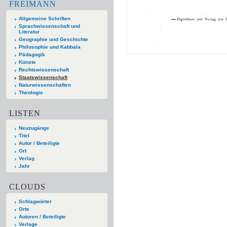
FREIMANN
Allgemeine Schriften
Sprachwissenschaft und
Literatur
Geographie und Geschichte
Philosophie und Kabbala
Pädagogik
Künste
Rechtswissenschaft
Staatswissenschaft
Naturwissenschaften
Theologie
LISTEN
Neuzugänge
Titel
Autor / Beteiligte
Ort
Verlag
Jahr
CLOUDS
Schlagwörter
Orte
Autoren / Beteiligte
Verlage