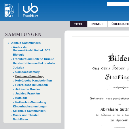
INHALT
ÜBERSICH
TITEL
SAMMLUNGEN
Digitale Sammlungen
Archiv der
Universitätsbibliothek JCS
Biologie
Frankfurt und Seltene Drucke
Handschriften und Inkunabeln
Judaica
Compact Memory
Freimann-Sammlung
Hebräische Handschriften
Hebräische Inkunabeln
Jiddische Drucke
Judaica Frankfurt
Kataloge
Rothschild-Sammlung
Kinderbuchsammlungen
Koloniale Sammlungen
Musik und Theater
Nachlässe