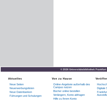
© 2026 Universitätsbibliothek Frankfur
Aktuelles
Von zu Hause
Veröffe
Neue Seiten
Online-Angebote außerhalb des
Hochschu
Campus nutzen
Neuerwerbungslisten
Digital
Bücher online bestellen
Neue Datenbanken
Frankfur
Verlängern, Konto abfragen
Ausstell
Führungen und Schulungen
Hilfe zu Ihrem Konto