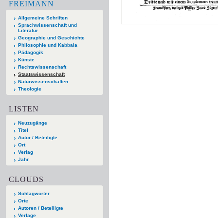
FREIMANN
Allgemeine Schriften
Sprachwissenschaft und
Literatur
Geographie und Geschichte
Philosophie und Kabbala
Pädagogik
Künste
Rechtswissenschaft
Staatswissenschaft
Naturwissenschaften
Theologie
LISTEN
Neuzugänge
Titel
Autor / Beteiligte
Ort
Verlag
Jahr
CLOUDS
Schlagwörter
Orte
Autoren / Beteiligte
Verlage