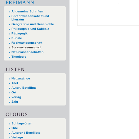
FREIMANN
Allgemeine Schriften
Sprachwissenschaft und
Literatur
Geographie und Geschichte
Philosophie und Kabbala
Pädagogik
Künste
Rechtswissenschaft
Staatswissenschaft
Naturwissenschaften
Theologie
LISTEN
Neuzugänge
Titel
Autor / Beteiligte
Ort
Verlag
Jahr
CLOUDS
Schlagwörter
Orte
Autoren / Beteiligte
Verlage