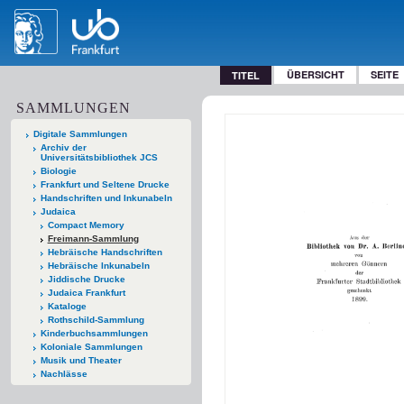
ÜBERSICHT
SEITE
TITEL
SAMMLUNGEN
Digitale Sammlungen
Archiv der
Universitätsbibliothek JCS
Biologie
Frankfurt und Seltene Drucke
Handschriften und Inkunabeln
Judaica
Compact Memory
Freimann-Sammlung
Hebräische Handschriften
Hebräische Inkunabeln
Jiddische Drucke
Judaica Frankfurt
Kataloge
Rothschild-Sammlung
Kinderbuchsammlungen
Koloniale Sammlungen
Musik und Theater
Nachlässe