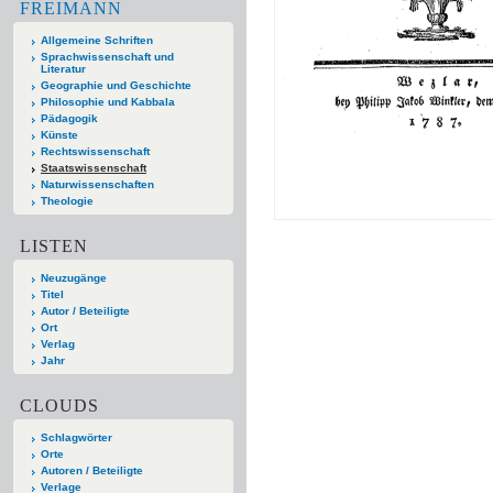
FREIMANN
Allgemeine Schriften
Sprachwissenschaft und
Literatur
Geographie und Geschichte
Philosophie und Kabbala
Pädagogik
Künste
Rechtswissenschaft
Staatswissenschaft
Naturwissenschaften
Theologie
LISTEN
Neuzugänge
Titel
Autor / Beteiligte
Ort
Verlag
Jahr
CLOUDS
Schlagwörter
Orte
Autoren / Beteiligte
Verlage