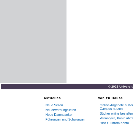
© 2026 Universit
Aktuelles
Von zu Hause
Neue Seiten
Online-Angebote außer
Campus nutzen
Neuerwerbungslisten
Bücher online bestellen
Neue Datenbanken
Verlängern, Konto abfr
Führungen und Schulungen
Hilfe zu Ihrem Konto