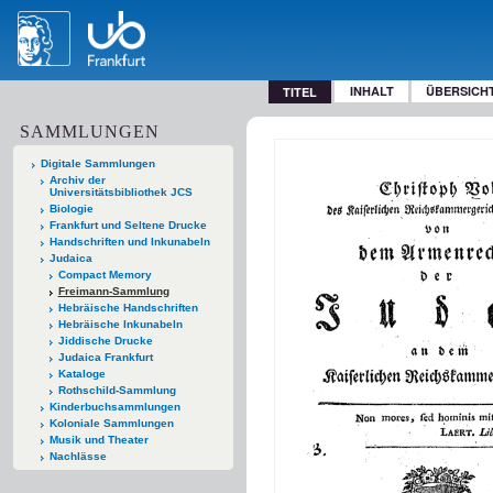
INHALT
ÜBERSICH
TITEL
SAMMLUNGEN
Digitale Sammlungen
Archiv der
Universitätsbibliothek JCS
Biologie
Frankfurt und Seltene Drucke
Handschriften und Inkunabeln
Judaica
Compact Memory
Freimann-Sammlung
Hebräische Handschriften
Hebräische Inkunabeln
Jiddische Drucke
Judaica Frankfurt
Kataloge
Rothschild-Sammlung
Kinderbuchsammlungen
Koloniale Sammlungen
Musik und Theater
Nachlässe