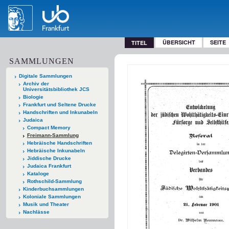
ÜBERSICHT
SEITE
TITEL
SAMMLUNGEN
Digitale Sammlungen
Archiv der
Universitätsbibliothek JCS
Biologie
Frankfurt und Seltene Drucke
Handschriften und Inkunabeln
Judaica
Compact Memory
Freimann-Sammlung
Hebräische Handschriften
Hebräische Inkunabeln
Jiddische Drucke
Judaica Frankfurt
Kataloge
Rothschild-Sammlung
Kinderbuchsammlungen
Koloniale Sammlungen
Musik und Theater
Nachlässe