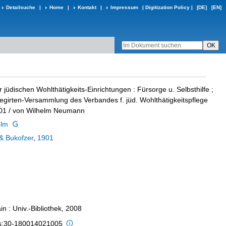
Detailsuche
|
Home
|
Kontakt
|
Impressum
|
Digitization Policy
|
[DE]
[EN]
 jüdischen Wohlthätigkeits-Einrichtungen
:
Fürsorge u. Selbsthilfe ;
legirten-Versammlung des Verbandes f. jüd. Wohlthätigkeitspflege
01
/ von Wilhelm Neumann
elm
& Bukofzer
,
1901
n : Univ.-Bibliothek, 2008
is:30-180014021005