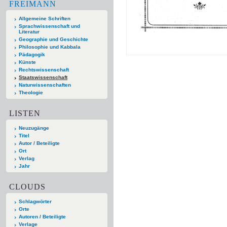
FREIMANN
Allgemeine Schriften
Sprachwissenschaft und
Literatur
Geographie und Geschichte
Philosophie und Kabbala
Pädagogik
Künste
Rechtswissenschaft
Staatswissenschaft
Naturwissenschaften
Theologie
LISTEN
Neuzugänge
Titel
Autor / Beteiligte
Ort
Verlag
Jahr
CLOUDS
Schlagwörter
Orte
Autoren / Beteiligte
Verlage