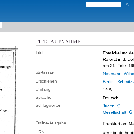
TITELAUFNAHME
Titel
Entwickelung der
Referat in d. De
am 21. Febr. 19
Verfasser
Neumann, Wilh
Erschienen
Berlin
:
Schmitz 
Umfang
19 S.
Sprache
Deutsch
Schlagwörter
Juden
Gesellschaft
Online-Ausgabe
Frankfurt am Mai
URN
urn:nbn:de:heb