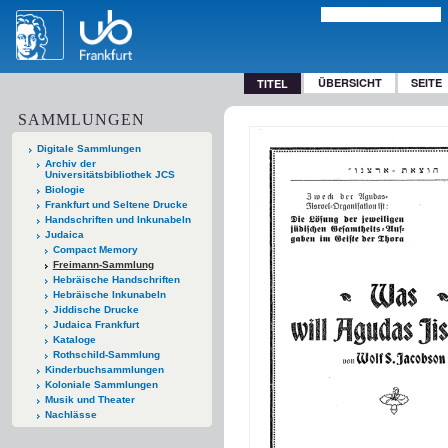
ÜBERSICHT
SEITE
TITEL
SAMMLUNGEN
Digitale Sammlungen
Archiv der
Universitätsbibliothek JCS
Biologie
Frankfurt und Seltene Drucke
Handschriften und Inkunabeln
Judaica
Compact Memory
Freimann-Sammlung
Hebräische Handschriften
Hebräische Inkunabeln
Jiddische Drucke
Judaica Frankfurt
Kataloge
Rothschild-Sammlung
Kinderbuchsammlungen
Koloniale Sammlungen
Musik und Theater
Nachlässe