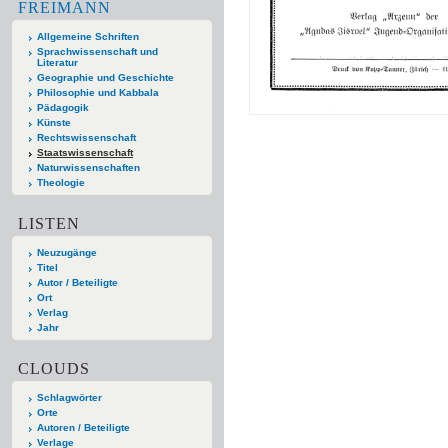
FREIMANN
Allgemeine Schriften
Sprachwissenschaft und
Literatur
Geographie und Geschichte
Philosophie und Kabbala
Pädagogik
Künste
Rechtswissenschaft
Staatswissenschaft
Naturwissenschaften
Theologie
LISTEN
Neuzugänge
Titel
Autor / Beteiligte
Ort
Verlag
Jahr
CLOUDS
Schlagwörter
Orte
Autoren / Beteiligte
Verlage