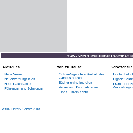
© 2026 Universitätsbibliothek Frankfurt am 
Aktuelles
Von zu Hause
Veröffentli
Neue Seiten
Online-Angebote außerhalb des
Hochschulpub
Campus nutzen
Neuerwerbungslisten
Digitale Sam
Bücher online bestellen
Neue Datenbanken
Frankfurter Bi
Verlängern, Konto abfragen
Ausstellungsk
Führungen und Schulungen
Hilfe zu Ihrem Konto
Visual Library Server 2018