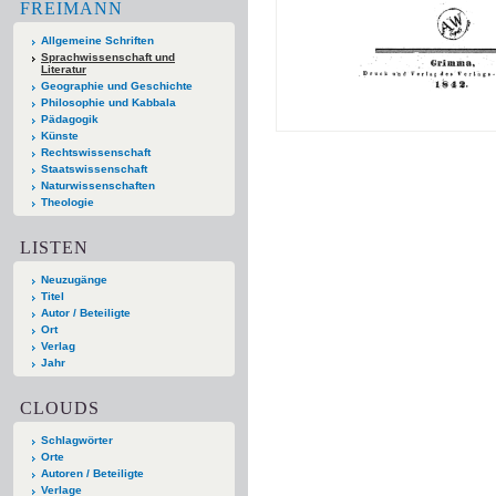
FREIMANN
Allgemeine Schriften
Sprachwissenschaft und
Literatur
Geographie und Geschichte
Philosophie und Kabbala
Pädagogik
Künste
Rechtswissenschaft
Staatswissenschaft
Naturwissenschaften
Theologie
LISTEN
Neuzugänge
Titel
Autor / Beteiligte
Ort
Verlag
Jahr
CLOUDS
Schlagwörter
Orte
Autoren / Beteiligte
Verlage