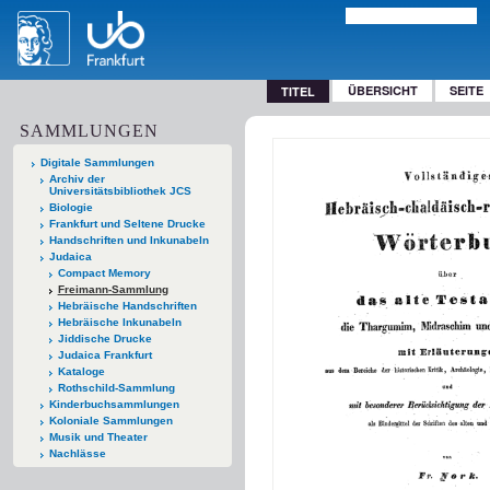
ÜBERSICHT
SEITE
TITEL
SAMMLUNGEN
Digitale Sammlungen
Archiv der
Universitätsbibliothek JCS
Biologie
Frankfurt und Seltene Drucke
Handschriften und Inkunabeln
Judaica
Compact Memory
Freimann-Sammlung
Hebräische Handschriften
Hebräische Inkunabeln
Jiddische Drucke
Judaica Frankfurt
Kataloge
Rothschild-Sammlung
Kinderbuchsammlungen
Koloniale Sammlungen
Musik und Theater
Nachlässe