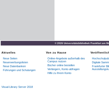
© 2026 Universitätsbibliothek Frankfurt am M
Aktuelles
Von zu Hause
Veröffentli
Neue Seiten
Online-Angebote außerhalb des
Hochschulpubl
Campus nutzen
Neuerwerbungslisten
Digitale Samm
Bücher online bestellen
Neue Datenbanken
Frankfurter Bi
Verlängern, Konto abfragen
Ausstellungsk
Führungen und Schulungen
Hilfe zu Ihrem Konto
Visual Library Server 2018