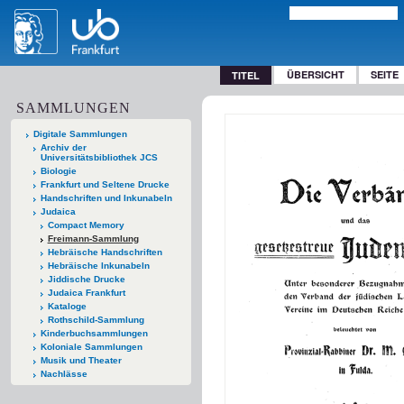
ÜBERSICHT
SEITE
TITEL
SAMMLUNGEN
Digitale Sammlungen
Archiv der
Universitätsbibliothek JCS
Biologie
Frankfurt und Seltene Drucke
Handschriften und Inkunabeln
Judaica
Compact Memory
Freimann-Sammlung
Hebräische Handschriften
Hebräische Inkunabeln
Jiddische Drucke
Judaica Frankfurt
Kataloge
Rothschild-Sammlung
Kinderbuchsammlungen
Koloniale Sammlungen
Musik und Theater
Nachlässe