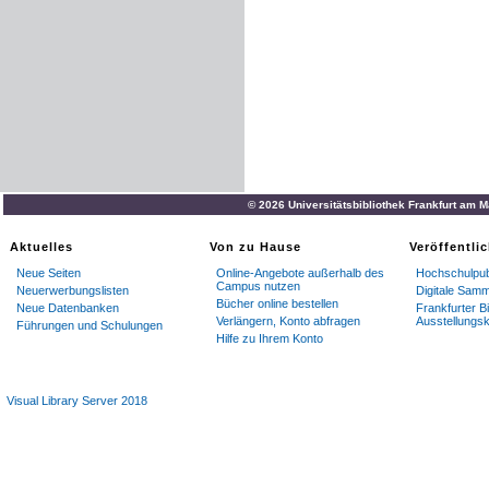
© 2026 Universitätsbibliothek Frankfurt am 
Aktuelles
Von zu Hause
Veröffentli
Neue Seiten
Online-Angebote außerhalb des
Hochschulpub
Campus nutzen
Neuerwerbungslisten
Digitale Sam
Bücher online bestellen
Neue Datenbanken
Frankfurter Bi
Verlängern, Konto abfragen
Ausstellungsk
Führungen und Schulungen
Hilfe zu Ihrem Konto
Visual Library Server 2018