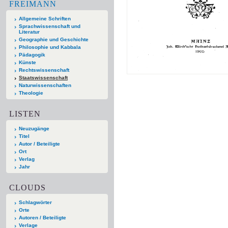
FREIMANN
Allgemeine Schriften
Sprachwissenschaft und
Literatur
Geographie und Geschichte
Philosophie und Kabbala
Pädagogik
Künste
Rechtswissenschaft
Staatswissenschaft
Naturwissenschaften
Theologie
LISTEN
Neuzugänge
Titel
Autor / Beteiligte
Ort
Verlag
Jahr
CLOUDS
Schlagwörter
Orte
Autoren / Beteiligte
Verlage